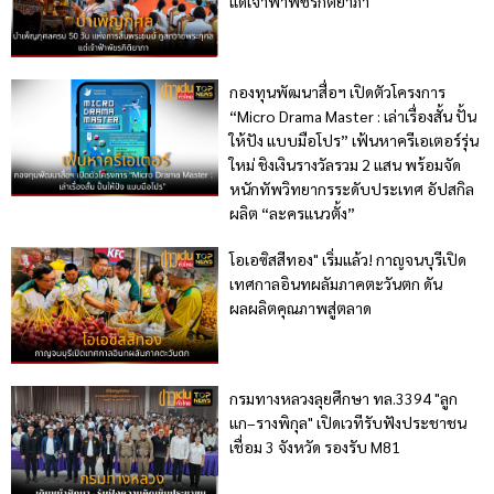
แด่เจ้าฟ้าพัชรกิติยาภา
กองทุนพัฒนาสื่อฯ เปิดตัวโครงการ
“Micro Drama Master : เล่าเรื่องสั้น ปั้น
ให้ปัง แบบมือโปร” เฟ้นหาครีเอเตอร์รุ่น
ใหม่ ชิงเงินรางวัลรวม 2 แสน พร้อมจัด
หนักทัพวิทยากรระดับประเทศ อัปสกิล
ผลิต “ละครแนวตั้ง”
โอเอซิสสีทอง" เริ่มแล้ว! กาญจนบุรีเปิด
เทศกาลอินทผลัมภาคตะวันตก ดัน
ผลผลิตคุณภาพสู่ตลาด
กรมทางหลวงลุยศึกษา ทล.3394 "ลูก
แก–รางพิกุล" เปิดเวทีรับฟังประชาชน
เชื่อม 3 จังหวัด รองรับ M81