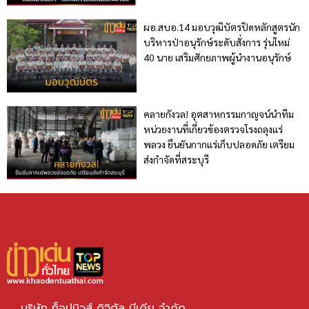
ผอ.สบอ.14 มอบวุฒิบัตรปิดหลักสูตรนัก
บริหารป่าอนุรักษ์ระดับสั่งการ รุ่นใหม่
40 นาย เสริมศักยภาพผู้นำงานอนุรักษ์
คลายกังวล! อุตสาหกรรมกาญจน์นำทีม
หน่วยงานที่เกี่ยวข้องตรวจโรงถลุงแร่
พลวง ยืนยันกากแร่เก็บปลอดภัย เตรียม
ส่งกำจัดที่สระบุรี
บริษัท ท็อปนิวส์ ดิจิตัล มีเดีย จำกัด