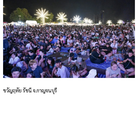
ขวัญฤทัย รัชนี จ.กาญจนบุรี