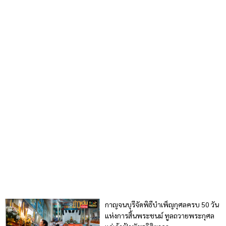
กาญจนบุรีจัดพิธีบำเพ็ญกุศลครบ 50 วัน
แห่งการสิ้นพระชนม์ ทูลถวายพระกุศล