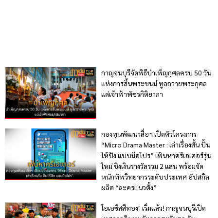
กาญจนบุรีจัดพิธีบำเพ็ญกุศลครบ 50 วัน
แห่งการสิ้นพระชนม์ ทูลถวายพระกุศล
แด่เจ้าฟ้าพัชรกิติยาภา
กองทุนพัฒนาสื่อฯ เปิดตัวโครงการ
“Micro Drama Master : เล่าเรื่องสั้น ปั้น
ให้ปัง แบบมือโปร” เฟ้นหาครีเอเตอร์รุ่น
ใหม่ ชิงเงินรางวัลรวม 2 แสน พร้อมจัด
หนักทัพวิทยากรระดับประเทศ อัปสกิล
ผลิต “ละครแนวตั้ง”
โอเอซิสสีทอง" เริ่มแล้ว! กาญจนบุรีเปิด