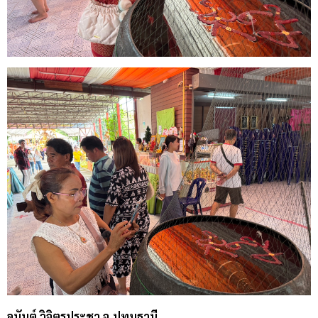
อนันต์ วิจิตรประชา จ.ปทุมธานี