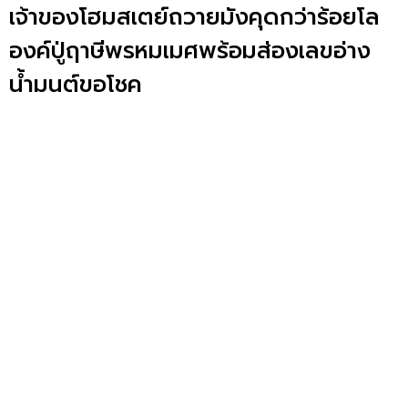
เจ้าของโฮมสเตย์ถวายมังคุดกว่าร้อยโล
องค์ปู่ฤาษีพรหมเมศพร้อมส่องเลขอ่าง
น้ำมนต์ขอโชค