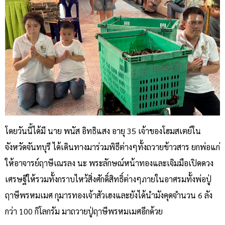
โดยวันนี้ได้มี นาย พนัส อิทธิแสง อายุ 35 เจ้าของโฮมสเตย์ใน
จังหวัดจันทบุรี ได้เดินทางมาร่วมพิธีต่างๆทั้งถวายข้าวสาร ยกพ่อแก่
ให้อาจารย์ฤาษีเณรลง นะ พระลักษณ์หน้าทองและเจิมมือเปิดดวง
เศรษฐีให้รวมทั้งกราบไหว้สิ่งศักดิ์สิทธิ์ต่างๆภายในอาศรมทั้งพ่อปู่
ฤาษีพรหมเมศ กุมารทองเจ้าสัวเฮงและยังได้นำมังคุดจำนวน 6 ลัง
กว่า 100 กิโลกรัม มาถวายปู่ฤาษีพรหมเมศอีกด้วย