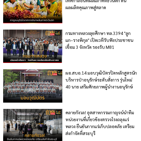
เทศกาลอินทผลัมภาคตะวันตก ดัน
ผลผลิตคุณภาพสู่ตลาด
กรมทางหลวงลุยศึกษา ทล.3394 "ลูก
แก–รางพิกุล" เปิดเวทีรับฟังประชาชน
เชื่อม 3 จังหวัด รองรับ M81
ผอ.สบอ.14 มอบวุฒิบัตรปิดหลักสูตรนัก
บริหารป่าอนุรักษ์ระดับสั่งการ รุ่นใหม่
40 นาย เสริมศักยภาพผู้นำงานอนุรักษ์
คลายกังวล! อุตสาหกรรมกาญจน์นำทีม
หน่วยงานที่เกี่ยวข้องตรวจโรงถลุงแร่
พลวง ยืนยันกากแร่เก็บปลอดภัย เตรียม
ส่งกำจัดที่สระบุรี