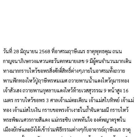
วันที่ 28 มิถุนายน 2568 ที่อาศรมฤาษีเณร ธาตุพุทธคุณ ถนน
กาญจนาภิเษกวงแหวนตะวันตกหมายเลข 9 มีผู้คนจำนวนมากเดิน
ทางมากกราบไหว้ขอพรสิ่งศักดิ์สิทธิ์ต่างๆภายในอาศรมทั้งถวาย
พานฟักทองไหว้ปู่ฤาษีพรหมเมศ ถวายพานน้ำแดงไหว้กุมารทอง
เจ้าสัวเฮง ถวายพานกุหลาบแดงไหว้ท้ายเวสสุวรรณ 9 หน้าสูง 16
เมตร กราบไหว้ขอพร 3 ศาลเจ้าแม่ตะเคียน เจ้าแม่สไบทิพย์ เจ้าแม่
ทอง เจ้าแม่สไบเงิน กราบขอพรเจ้าเงาะในถ้ำจินดามณี กราบไหว้
พระพิฆเนศวรกายสีแดง แม่กระซิบ เทพทันใจ องค์พญาครุฑใน
เมืองยักษ์และยังได้เข้าร่วมพิธีกรรมต่างๆกับอาจารย์ฤาษีเณร ธาตุ