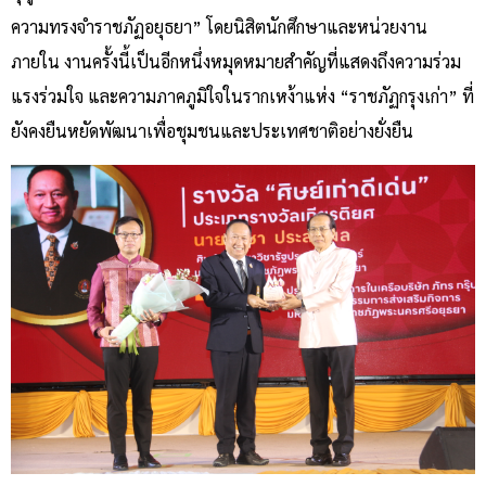
ความทรงจำราชภัฏอยุธยา” โดยนิสิตนักศึกษาและหน่วยงาน
ภายใน งานครั้งนี้เป็นอีกหนึ่งหมุดหมายสำคัญที่แสดงถึงความร่วม
แรงร่วมใจ และความภาคภูมิใจในรากเหง้าแห่ง “ราชภัฏกรุงเก่า” ที่
ยังคงยืนหยัดพัฒนาเพื่อชุมชนและประเทศชาติอย่างยั่งยืน