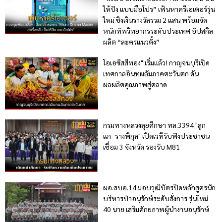
ให้ปัง แบบมือโปร” เฟ้นหาครีเอเตอร์รุ่น
ใหม่ ชิงเงินรางวัลรวม 2 แสน พร้อมจัด
หนักทัพวิทยากรระดับประเทศ อัปสกิล
ผลิต “ละครแนวตั้ง”
โอเอซิสสีทอง" เริ่มแล้ว! กาญจนบุรีเปิด
เทศกาลอินทผลัมภาคตะวันตก ดัน
ผลผลิตคุณภาพสู่ตลาด
กรมทางหลวงลุยศึกษา ทล.3394 "ลูก
แก–รางพิกุล" เปิดเวทีรับฟังประชาชน
เชื่อม 3 จังหวัด รองรับ M81
ผอ.สบอ.14 มอบวุฒิบัตรปิดหลักสูตรนัก
บริหารป่าอนุรักษ์ระดับสั่งการ รุ่นใหม่
40 นาย เสริมศักยภาพผู้นำงานอนุรักษ์