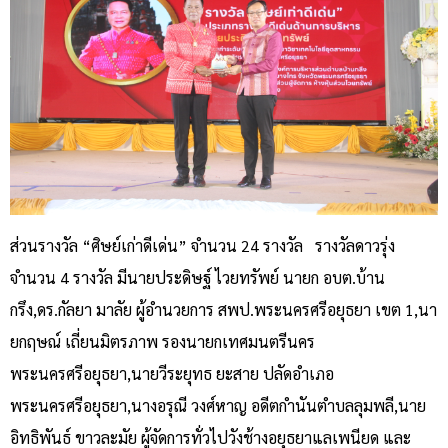
ส่วนรางวัล “ศิษย์เก่าดีเด่น” จำนวน 24 รางวัล รางวัลดาวรุ่ง
จำนวน 4 รางวัล มีนายประดิษฐ์ ไวยทรัพย์ นายก อบต.บ้าน
กรึง,ดร.กัลยา มาลัย ผู้อำนวยการ สพป.พระนครศรีอยุธยา เขต 1,นา
ยกฤษณ์ เถี่ยนมิตรภาพ รองนายกเทศมนตรีนคร
พระนครศรีอยุธยา,นายวีระยุทธ ยะสาย ปลัดอำเภอ
พระนครศรีอยุธยา,นางอรุณี วงศ์หาญ อดีตกำนันตำบลลุมพลี,นาย
อิทธิพันธ์ ขาวละมัย ผู้จัดการทั่วไปวังช้างอยุธยาแลเพนียด และ