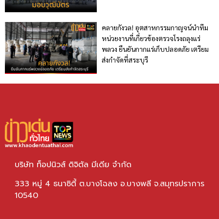
คลายกังวล! อุตสาหกรรมกาญจน์นำทีม
หน่วยงานที่เกี่ยวข้องตรวจโรงถลุงแร่
พลวง ยืนยันกากแร่เก็บปลอดภัย เตรียม
ส่งกำจัดที่สระบุรี
บริษัท ท็อปนิวส์ ดิจิตัล มีเดีย จำกัด
333 หมู่ 4 ธนาซิตี้ ต.บางโฉลง อ.บางพลี จ.สมุทรปราการ
10540