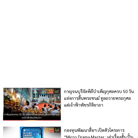
กาญจนบุรีจัดพิธีบำเพ็ญกุศลครบ 50 วัน
แห่งการสิ้นพระชนม์ ทูลถวายพระกุศล
แด่เจ้าฟ้าพัชรกิติยาภา
กองทุนพัฒนาสื่อฯ เปิดตัวโครงการ
“Micro Drama Master : เล่าเรื่องสั้น ปั้น