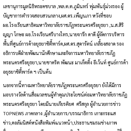
เลขานุการมูลนิธิพระคชบาล ,พล.ต.ต.ภูมินทร์ พุ่มพันธุ์ม่วงรอง ผู้
บัญชาการตำรวจสอบสวนกลาง,ผศ.ดร.เพ็ญนภา หวังที่ชอบ
ผอ.โรงเรียนสาธิตมหาวิทยาลัยราชภัฏพระนครศรีอยุธยา ,น.ส.สิริ
ญญา โกษะ ผอ.โรงเรียนศรีบางไทร,นายจารึก ดาดี ผู้จัดการบริหาร
พื้นที่ศูนย์การค้าอยุธยาซิตี้พาร์ค,ผศ.ดร.สุดารัตน์ เกลี้ยงสอาด รอง
อธิการบดีฝ่ายพัฒนานักศึกษาและกิจการมหาวิทยาลัยราชภัฏ
พระนครศรีอยุธยา,นายชาคริต พัฒนะ มาเก็ตติ้ง อีเว้นท์ ศูนย์การค้า
อยุธยาซิตี้พาร์ค ฯ เป็นต้น
นอกจากนี้ทางมหาวิทยาลัยราชภัฏพระนครศรีอยุธยา ยังได้มีการ
มอบรางวัลด้านสื่อมวลชนผู้ทำคุณประโยชน์ต่อมหาวิทยาลัยราชภัฏ
พระนครศรีอยุธยา โดยมีนายเกียรติยศ ศรีสกุล ผู้อำนวยการข่าว
TOPNEWS ภาคกลาง ,ผู้อำนวยการ/บรรณาธิการ เกาะกระแส
ข่าว,คอลัมนิสต์หนังสือพิมพ์แนวหน้า,ประธานชมรมช่างภาพ