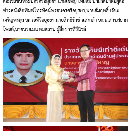
สื่อมวลชนพระนครศรีอยุธยา,นายเผอิญ ไทยสม นายกสมาคมผู้สื่อ
ข่าวหนังสือพิมพ์โทรทัศน์พระนครศรีอยุธยา,นายสัมฤทธิ์ เจียม
เจริญพรกุล บก.เอทีวีอยุธยา,นายสิทธิรักษ์ แสงกล้า บก.น.ส.พ.สยาม
โพลล์,นายนรแมน สมสถาน ผู้สื่อข่าวทีวีนิวส์