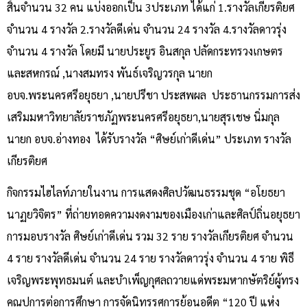
สิ้นจำนวน 32 คน แบ่งออกเป็น 3ประเภท ได้แก่ 1.รางวัลเกียรติยศ
จำนวน 4 รางวัล 2.รางวัลดีเด่น จำนวน 24 รางวัล 4.รางวัลดาวรุ่ง
จำนวน 4 รางวัล โดยมี นายประยูร อินสกุล ปลัดกระทรวงเกษตร
และสหกรณ์ ,นางสมทรง พันธ์เจริญวรกุล นายก
อบจ.พระนครศรีอยุธยา ,นายปรีชา ประสพผล ประธานกรรมการส่ง
เสริมมหาวิทยาลัยราชภัฏพระนครศรีอยุธยา,นายสุรเชษ นิ่มกุล
นายก อบจ.อ่างทอง ได้รับรางวัล “ศิษย์เก่าดีเด่น” ประเภท รางวัล
เกียรติยศ
กิจกรรมไฮไลท์ภายในงาน การแสดงศิลปวัฒนธรรมชุด “อโยธยา
นาฏยวิจิตร” ที่ถ่ายทอดความงดงามของเมืองเก่าและศิลป์ถิ่นอยุธยา
การมอบรางวัล ศิษย์เก่าดีเด่น รวม 32 ราย รางวัลเกียรติยศ จำนวน
4 ราย รางวัลดีเด่น จำนวน 24 ราย รางวัลดาวรุ่ง จำนวน 4 ราย พิธี
เจริญพระพุทธมนต์ และบำเพ็ญกุศลถวายแด่พระมหากษัตริย์ผู้ทรง
คุณูปการต่อการศึกษา การจัดนิทรรศการย้อนอดีต “120 ปี แห่ง