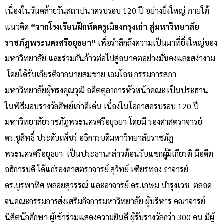
เนื่องในวันคล้ายวันสถาปนาครบรอบ 120 ปี อย่างยิ่งใหญ่ ภายใต้
แนวคิด
“
จากโรงเรียนฝึกหัดครูเมืองกรุงเก่า สู่มหาวิทยาลัย
ราชภัฏพระนครศรีอยุธยา
”
เพื่อรำลึกถึงความเป็นมาที่ยิ่งใหญ่ของ
มหาวิทยาลัย และร่วมกันก้าวต่อไปสู่อนาคตอย่างมั่นคงและสง่างาม
โดยได้รับเกียรติจากนายสมชาย เอมโอช กรรมการสภา
มหาวิทยาลัยผู้ทรงคุณวุฒิ อดีตตุลาการหัวหน้าคณะ เป็นประธาน
ในพิธีมอบรางวัลศิษย์เก่าดีเด่น เนื่องในโอกาสครบรอบ 120 ปี
มหาวิทยาลัยราชภัฎพระนครศรีอยุธยา โดยมี รองศาสตราจารย์
ดร.ชูสิทธิ์ ประดับเพ็ชร์ อธิการบดีมหาวิทยาลัยราชภัฏ
พระนครศรีอยุธยา เป็นประธานกล่าวต้อนรับแขกผู้มีเกียรติ มีอดีต
อธิการบดี ได้แก่รองศาสตราจารย์ สุวิทย์ เฑียรทอง อาจารย์
ดร.บูรพาทิศ พลอยสุวรรณ์ และอาจารย์ ดร.เกษม บำรุงเวช ตลอด
จนคณะกรรมการส่งเสริมกิจการมหาวิทยาลัย ผู้บริหาร คณาจารย์
นิสิตนักศึกษา ผู้เข้าร่วมแสดงความยินดี ผู้รับรางวัลกว่า 300 คน มีผู้