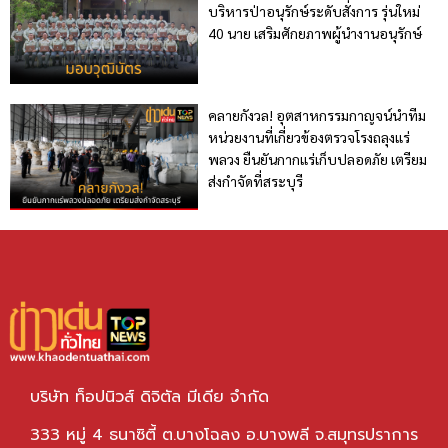
บริหารป่าอนุรักษ์ระดับสั่งการ รุ่นใหม่
40 นาย เสริมศักยภาพผู้นำงานอนุรักษ์
คลายกังวล! อุตสาหกรรมกาญจน์นำทีม
หน่วยงานที่เกี่ยวข้องตรวจโรงถลุงแร่
พลวง ยืนยันกากแร่เก็บปลอดภัย เตรียม
ส่งกำจัดที่สระบุรี
บริษัท ท็อปนิวส์ ดิจิตัล มีเดีย จำกัด
333 หมู่ 4 ธนาซิตี้ ต.บางโฉลง อ.บางพลี จ.สมุทรปราการ