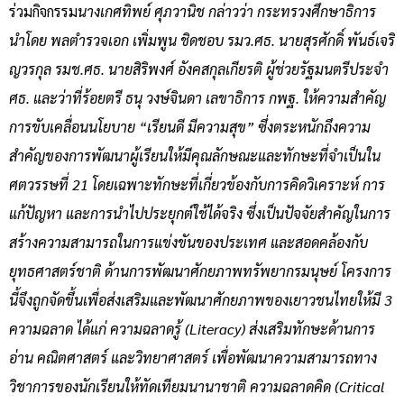
ร่วมกิจกรรม
นางเกศทิพย์ ศุภวานิช กล่าวว่า กระทรวงศึกษาธิการ
นำโดย พลตำรวจเอก เพิ่มพูน ชิดชอบ รมว.ศธ. นายสุรศักดิ์ พันธ์เจริ
ญวรกุล รมช.ศธ. นายสิริพงศ์ อังคสกุลเกียรติ ผู้ช่วยรัฐมนตรีประจำ
ศธ. และว่าที่ร้อยตรี ธนุ วงษ์จินดา เลขาธิการ กพฐ. ให้ความสำคัญ
การขับเคลื่อนนโยบาย “เรียนดี มีความสุข” ซึ่งตระหนักถึงความ
สำคัญของการพัฒนาผู้เรียนให้มีคุณลักษณะและทักษะที่จำเป็นใน
ศตวรรษที่ 21 โดยเฉพาะทักษะที่เกี่ยวข้องกับการคิดวิเคราะห์ การ
แก้ปัญหา และการนำไปประยุกต์ใช้ได้จริง ซึ่งเป็นปัจจัยสำคัญในการ
สร้างความสามารถในการแข่งขันของประเทศ และสอดคล้องกับ
ยุทธศาสตร์ชาติ ด้านการพัฒนาศักยภาพทรัพยากรมนุษย์ โครงการ
นี้จึงถูกจัดขึ้นเพื่อส่งเสริมและพัฒนาศักยภาพของเยาวชนไทยให้มี 3
ความฉลาด ได้แก่ ความฉลาดรู้ (Literacy) ส่งเสริมทักษะด้านการ
อ่าน คณิตศาสตร์ และวิทยาศาสตร์ เพื่อพัฒนาความสามารถทาง
วิชาการของนักเรียนให้ทัดเทียมนานาชาติ ความฉลาดคิด (Critical