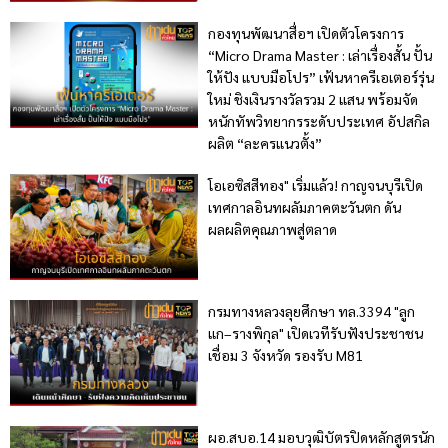
กองทุนพัฒนาสื่อฯ เปิดตัวโครงการ
“Micro Drama Master : เล่าเรื่องสั้น ปั้น
ให้ปัง แบบมือโปร” เฟ้นหาครีเอเตอร์รุ่น
ใหม่ ชิงเงินรางวัลรวม 2 แสน พร้อมจัด
หนักทัพวิทยากรระดับประเทศ อัปสกิล
ผลิต “ละครแนวตั้ง”
โอเอซิสสีทอง" เริ่มแล้ว! กาญจนบุรีเปิด
เทศกาลอินทผลัมภาคตะวันตก ดัน
ผลผลิตคุณภาพสู่ตลาด
กรมทางหลวงลุยศึกษา ทล.3394 "ลูก
แก–รางพิกุล" เปิดเวทีรับฟังประชาชน
เชื่อม 3 จังหวัด รองรับ M81
ผอ.สบอ.14 มอบวุฒิบัตรปิดหลักสูตรนัก