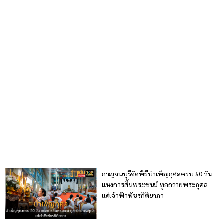
กาญจนบุรีจัดพิธีบำเพ็ญกุศลครบ 50 วัน
แห่งการสิ้นพระชนม์ ทูลถวายพระกุศล
แด่เจ้าฟ้าพัชรกิติยาภา