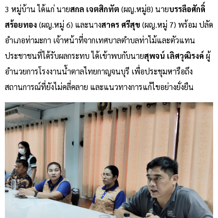
3 หมู่บ้าน ได้แก่ นาย
สกล เจตสิกทัต
(ผญ.หมู่8) นาย
บรรลือศักดิ์
สร้อยทอง
(ผญ.หมู่ 6) และนาง
สาคร ศรีสุข
(ผญ.หมู่ 7) พร้อม ปลัด
อำเภอท่ามะกา เจ้าหน้าที่จากเทศบาลตำบลท่าไม้และตัวแทน
ประชาชนที่ได้รับผลกระทบ ได้เข้าพบกับนาย
สุพจน์ เลิศวุฒิรงค์
ผู้
อำนวยการโรงงานน้ำตาลไทยกาญจนบุรี เพื่อประชุมหารือถึง
สถานการณ์ที่ยังไม่คลี่คลาย และแนวทางการแก้ไขอย่างยั่งยืน