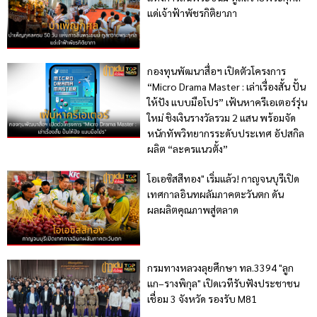
แด่เจ้าฟ้าพัชรกิติยาภา
กองทุนพัฒนาสื่อฯ เปิดตัวโครงการ
“Micro Drama Master : เล่าเรื่องสั้น ปั้น
ให้ปัง แบบมือโปร” เฟ้นหาครีเอเตอร์รุ่น
ใหม่ ชิงเงินรางวัลรวม 2 แสน พร้อมจัด
หนักทัพวิทยากรระดับประเทศ อัปสกิล
ผลิต “ละครแนวตั้ง”
โอเอซิสสีทอง" เริ่มแล้ว! กาญจนบุรีเปิด
เทศกาลอินทผลัมภาคตะวันตก ดัน
ผลผลิตคุณภาพสู่ตลาด
กรมทางหลวงลุยศึกษา ทล.3394 "ลูก
แก–รางพิกุล" เปิดเวทีรับฟังประชาชน
เชื่อม 3 จังหวัด รองรับ M81