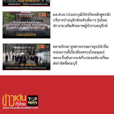
ผอ.สบอ.14 มอบวุฒิบัตรปิดหลักสูตรนัก
บริหารป่าอนุรักษ์ระดับสั่งการ รุ่นใหม่
40 นาย เสริมศักยภาพผู้นำงานอนุรักษ์
คลายกังวล! อุตสาหกรรมกาญจน์นำทีม
หน่วยงานที่เกี่ยวข้องตรวจโรงถลุงแร่
พลวง ยืนยันกากแร่เก็บปลอดภัย เตรียม
ส่งกำจัดที่สระบุรี