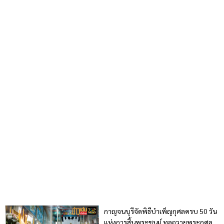
กาญจนบุรีจัดพิธีบำเพ็ญกุศลครบ 50 วัน
แห่งการสิ้นพระชนม์ ทูลถวายพระกุศล