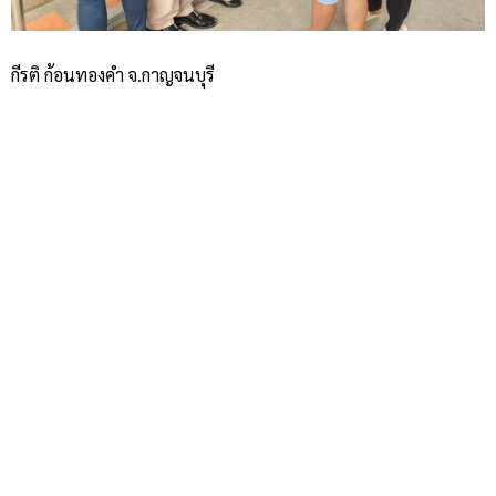
กีรติ ก้อนทองคำ จ.กาญจนบุรี