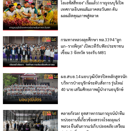
โอเอซิสสีทอง" เริ่มแล้ว! กาญจนบุรีเปิด
เทศกาลอินทผลัมภาคตะวันตก ดัน
ผลผลิตคุณภาพสู่ตลาด
กรมทางหลวงลุยศึกษา ทล.3394 "ลูก
แก–รางพิกุล" เปิดเวทีรับฟังประชาชน
เชื่อม 3 จังหวัด รองรับ M81
ผอ.สบอ.14 มอบวุฒิบัตรปิดหลักสูตรนัก
บริหารป่าอนุรักษ์ระดับสั่งการ รุ่นใหม่
40 นาย เสริมศักยภาพผู้นำงานอนุรักษ์
คลายกังวล! อุตสาหกรรมกาญจน์นำทีม
หน่วยงานที่เกี่ยวข้องตรวจโรงถลุงแร่
พลวง ยืนยันกากแร่เก็บปลอดภัย เตรียม