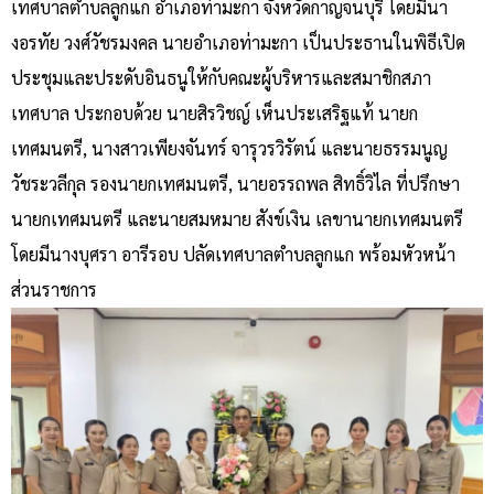
เทศบาลตำบลลูกแก อำเภอท่ามะกา จังหวัดกาญจนบุรี โดยมีนา
งอรทัย วงศ์วัชรมงคล นายอำเภอท่ามะกา เป็นประธานในพิธีเปิด
ประชุมและประดับอินธนูให้กับคณะผู้บริหารและสมาชิกสภา
เทศบาล ประกอบด้วย นายสิรวิชญ์ เห็นประเสริฐแท้ นายก
เทศมนตรี, นางสาวเพียงจันทร์ จารุวรวิรัตน์ และนายธรรมนูญ
วัชระวลีกุล รองนายกเทศมนตรี, นายอรรถพล สิทธิ์วิไล ที่ปรึกษา
นายกเทศมนตรี และนายสมหมาย สังข์เงิน เลขานายกเทศมนตรี
โดยมีนางบุศรา อารีรอบ ปลัดเทศบาลตำบลลูกแก พร้อมหัวหน้า
ส่วนราชการ