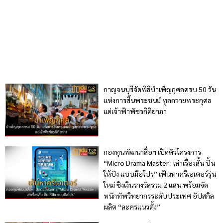
กาญจนบุรีจัดพิธีบำเพ็ญกุศลครบ 50 วัน
แห่งการสิ้นพระชนม์ ทูลถวายพระกุศล
แด่เจ้าฟ้าพัชรกิติยาภา
กองทุนพัฒนาสื่อฯ เปิดตัวโครงการ
“Micro Drama Master : เล่าเรื่องสั้น ปั้น
ให้ปัง แบบมือโปร” เฟ้นหาครีเอเตอร์รุ่น
ใหม่ ชิงเงินรางวัลรวม 2 แสน พร้อมจัด
หนักทัพวิทยากรระดับประเทศ อัปสกิล
ผลิต “ละครแนวตั้ง”