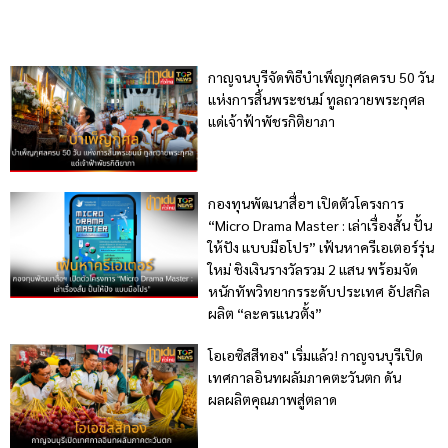
กาญจนบุรีจัดพิธีบำเพ็ญกุศลครบ 50 วัน
แห่งการสิ้นพระชนม์ ทูลถวายพระกุศล
แด่เจ้าฟ้าพัชรกิติยาภา
กองทุนพัฒนาสื่อฯ เปิดตัวโครงการ
“Micro Drama Master : เล่าเรื่องสั้น ปั้น
ให้ปัง แบบมือโปร” เฟ้นหาครีเอเตอร์รุ่น
ใหม่ ชิงเงินรางวัลรวม 2 แสน พร้อมจัด
หนักทัพวิทยากรระดับประเทศ อัปสกิล
ผลิต “ละครแนวตั้ง”
โอเอซิสสีทอง" เริ่มแล้ว! กาญจนบุรีเปิด
เทศกาลอินทผลัมภาคตะวันตก ดัน
ผลผลิตคุณภาพสู่ตลาด