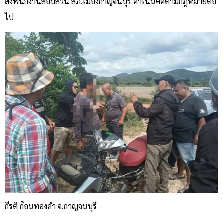
ส่งพนักงานสอบสวน สภ.เมืองกาญจนบุรี ดำเนินคดีตามกฎหมายต่อ
ไป
กีรติ ก้อนทองคำ จ.กาญจนบุรี