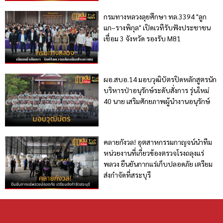
กรมทางหลวงลุยศึกษา ทล.3394 "ลูก
แก–รางพิกุล" เปิดเวทีรับฟังประชาชน
เชื่อม 3 จังหวัด รองรับ M81
ผอ.สบอ.14 มอบวุฒิบัตรปิดหลักสูตรนัก
บริหารป่าอนุรักษ์ระดับสั่งการ รุ่นใหม่
40 นาย เสริมศักยภาพผู้นำงานอนุรักษ์
คลายกังวล! อุตสาหกรรมกาญจน์นำทีม
หน่วยงานที่เกี่ยวข้องตรวจโรงถลุงแร่
พลวง ยืนยันกากแร่เก็บปลอดภัย เตรียม
ส่งกำจัดที่สระบุรี