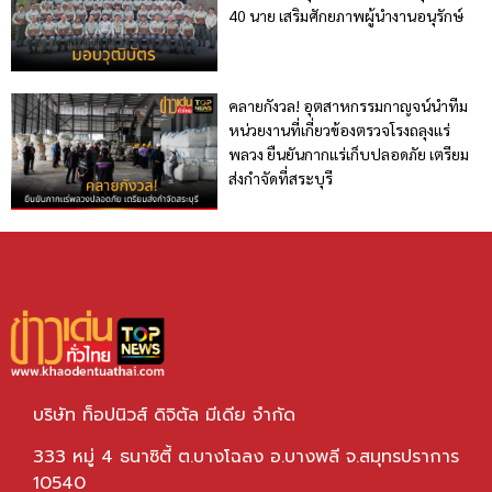
40 นาย เสริมศักยภาพผู้นำงานอนุรักษ์
คลายกังวล! อุตสาหกรรมกาญจน์นำทีม
หน่วยงานที่เกี่ยวข้องตรวจโรงถลุงแร่
พลวง ยืนยันกากแร่เก็บปลอดภัย เตรียม
ส่งกำจัดที่สระบุรี
บริษัท ท็อปนิวส์ ดิจิตัล มีเดีย จำกัด
333 หมู่ 4 ธนาซิตี้ ต.บางโฉลง อ.บางพลี จ.สมุทรปราการ
10540