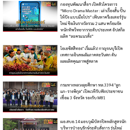
กองทุนพัฒนาสื่อฯ เปิดตัวโครงการ
“Micro Drama Master : เล่าเรื่องสั้น ปั้น
ให้ปัง แบบมือโปร” เฟ้นหาครีเอเตอร์รุ่น
ใหม่ ชิงเงินรางวัลรวม 2 แสน พร้อมจัด
หนักทัพวิทยากรระดับประเทศ อัปสกิล
ผลิต “ละครแนวตั้ง”
โอเอซิสสีทอง" เริ่มแล้ว! กาญจนบุรีเปิด
เทศกาลอินทผลัมภาคตะวันตก ดัน
ผลผลิตคุณภาพสู่ตลาด
กรมทางหลวงลุยศึกษา ทล.3394 "ลูก
แก–รางพิกุล" เปิดเวทีรับฟังประชาชน
เชื่อม 3 จังหวัด รองรับ M81
ผอ.สบอ.14 มอบวุฒิบัตรปิดหลักสูตรนัก
บริหารป่าอนุรักษ์ระดับสั่งการ รุ่นใหม่