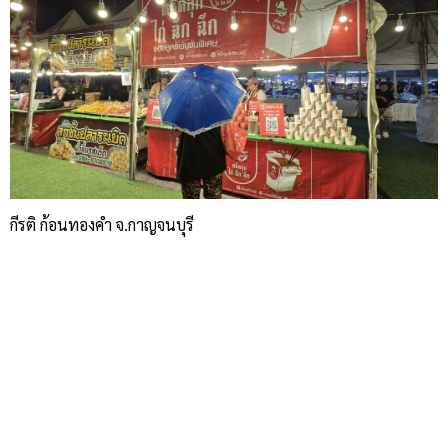
กีรติ ก้อนทองคำ จ.กาญจนบุรี