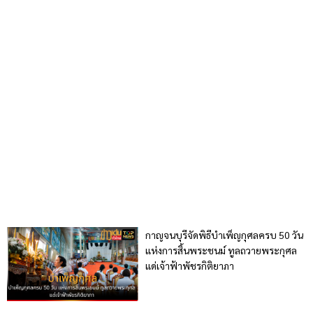
กาญจนบุรีจัดพิธีบำเพ็ญกุศลครบ 50 วัน
แห่งการสิ้นพระชนม์ ทูลถวายพระกุศล
แด่เจ้าฟ้าพัชรกิติยาภา