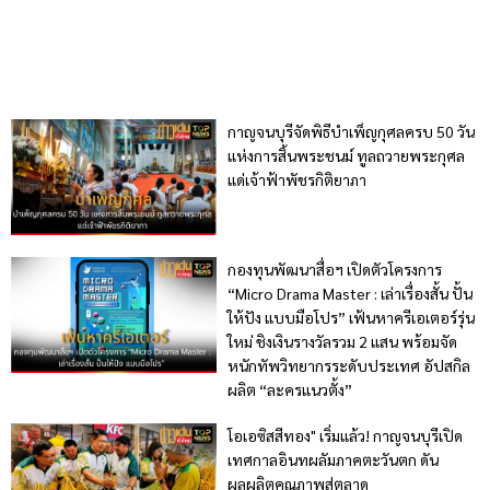
กาญจนบุรีจัดพิธีบำเพ็ญกุศลครบ 50 วัน
แห่งการสิ้นพระชนม์ ทูลถวายพระกุศล
แด่เจ้าฟ้าพัชรกิติยาภา
กองทุนพัฒนาสื่อฯ เปิดตัวโครงการ
“Micro Drama Master : เล่าเรื่องสั้น ปั้น
ให้ปัง แบบมือโปร” เฟ้นหาครีเอเตอร์รุ่น
ใหม่ ชิงเงินรางวัลรวม 2 แสน พร้อมจัด
หนักทัพวิทยากรระดับประเทศ อัปสกิล
ผลิต “ละครแนวตั้ง”
โอเอซิสสีทอง" เริ่มแล้ว! กาญจนบุรีเปิด
เทศกาลอินทผลัมภาคตะวันตก ดัน
ผลผลิตคุณภาพสู่ตลาด