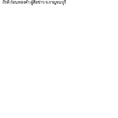
กีรติ ก้อนทองคำ ผู้สื่อข่าว จ.กาญจนบุรี