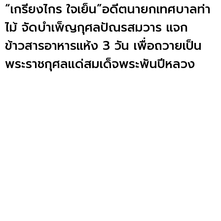
“เกรียงไกร ใจเย็น”อดีตนายกเทศบาลท่า
ไม้ จัดบำเพ็ญกุศลปัณรสมวาร แจก
ข้าวสารอาหารแห้ง 3 วัน เพื่อถวายเป็น
พระราชกุศลแด่สมเด็จพระพันปีหลวง