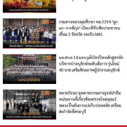
กรมทางหลวงลุยศึกษา ทล.3394 "ลูก
แก–รางพิกุล" เปิดเวทีรับฟังประชาชน
เชื่อม 3 จังหวัด รองรับ M81
ผอ.สบอ.14 มอบวุฒิบัตรปิดหลักสูตรนัก
บริหารป่าอนุรักษ์ระดับสั่งการ รุ่นใหม่
40 นาย เสริมศักยภาพผู้นำงานอนุรักษ์
คลายกังวล! อุตสาหกรรมกาญจน์นำทีม
หน่วยงานที่เกี่ยวข้องตรวจโรงถลุงแร่
พลวง ยืนยันกากแร่เก็บปลอดภัย เตรียม
ส่งกำจัดที่สระบุรี