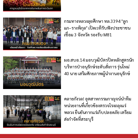
กรมทางหลวงลุยศึกษา ทล.3394 "ลูก
แก–รางพิกุล" เปิดเวทีรับฟังประชาชน
เชื่อม 3 จังหวัด รองรับ M81
ผอ.สบอ.14 มอบวุฒิบัตรปิดหลักสูตรนัก
บริหารป่าอนุรักษ์ระดับสั่งการ รุ่นใหม่
40 นาย เสริมศักยภาพผู้นำงานอนุรักษ์
คลายกังวล! อุตสาหกรรมกาญจน์นำทีม
หน่วยงานที่เกี่ยวข้องตรวจโรงถลุงแร่
พลวง ยืนยันกากแร่เก็บปลอดภัย เตรียม
ส่งกำจัดที่สระบุรี