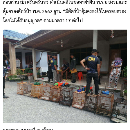
สอบสวน สภ ศรีนครินทร์ ดำเนินคดีในข้อหาฝ่าฝืน พ.ร.บ.สงวนและ
คุ้มครองสัตว์ป่า พ.ศ. 2562 ฐาน “มีสัตว์ป่าคุ้มครองไว้ในครอบครอง
โดยไม่ได้รับอนุญาต” ตามมาตรา 17 ต่อไป