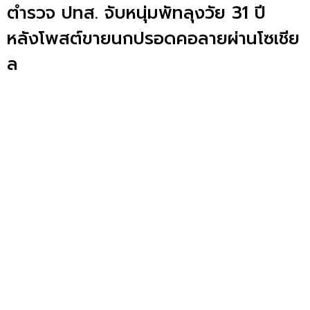
ตำรวจ ปทส. จับหนุ่มพัทลุงวัย 31 ปี
หลังโพสต์ขายนกปรอดคอลายผ่านโซเชีย
ล