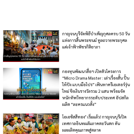
กาญจนบุรีจัดพิธีบำเพ็ญกุศลครบ 50 วัน
แห่งการสิ้นพระชนม์ ทูลถวายพระกุศล
แด่เจ้าฟ้าพัชรกิติยาภา
กองทุนพัฒนาสื่อฯ เปิดตัวโครงการ
“Micro Drama Master : เล่าเรื่องสั้น ปั้น
ให้ปัง แบบมือโปร” เฟ้นหาครีเอเตอร์รุ่น
ใหม่ ชิงเงินรางวัลรวม 2 แสน พร้อมจัด
หนักทัพวิทยากรระดับประเทศ อัปสกิล
ผลิต “ละครแนวตั้ง”
โอเอซิสสีทอง" เริ่มแล้ว! กาญจนบุรีเปิด
เทศกาลอินทผลัมภาคตะวันตก ดัน
ผลผลิตคุณภาพสู่ตลาด