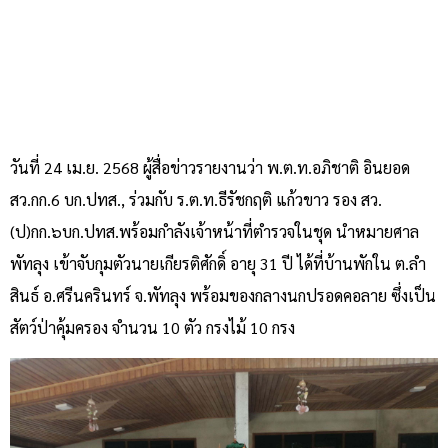
วันที่ 24 เม.ย. 2568 ผู้สื่อข่าวรายงานว่า พ.ต.ท.อภิชาติ อินยอด
สว.กก.6 บก.ปทส., ร่วมกับ ร.ต.ท.ธีรัชกฤติ แก้วขาว รอง สว.
(ป)กก.๖บก.ปทส.พร้อมกำลังเจ้าหน้าที่ตำรวจในชุด นำหมายศาล
พัทลุง เข้าจับกุมตัวนายเกียรติศักดิ์ อายุ 31 ปี ได้ที่บ้านพักใน ต.ลำ
สินธ์ อ.ศรีนครินทร์ จ.พัทลุง พร้อมของกลางนกปรอดคอลาย ซึ่งเป็น
สัตว์ป่าคุ้มครอง จำนวน 10 ตัว กรงไม้ 10 กรง