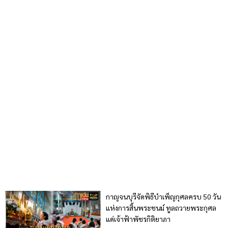
กาญจนบุรีจัดพิธีบำเพ็ญกุศลครบ 50 วัน
แห่งการสิ้นพระชนม์ ทูลถวายพระกุศล
แด่เจ้าฟ้าพัชรกิติยาภา