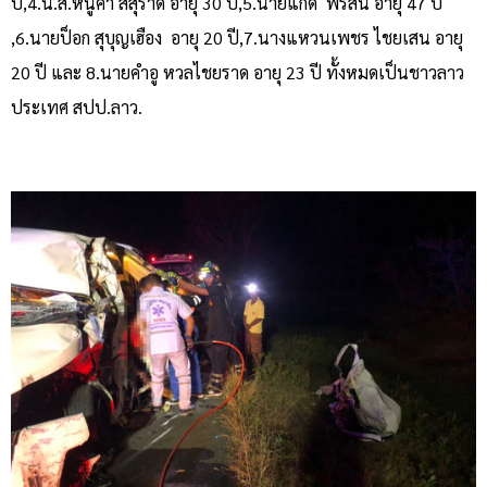
ปี,4.น.ส.หนูคำ สีสุราด อายุ 30 ปี,5.นายแกด พรสีนี อายุ 47 ปี
,6.นายป็อก สุบุญเฮือง อายุ 20 ปี,7.นางแหวนเพชร ไชยเสน อายุ
20 ปี และ 8.นายคำอู หวลไชยราด อายุ 23 ปี ทั้งหมดเป็นชาวลาว
ประเทศ สปป.ลาว.