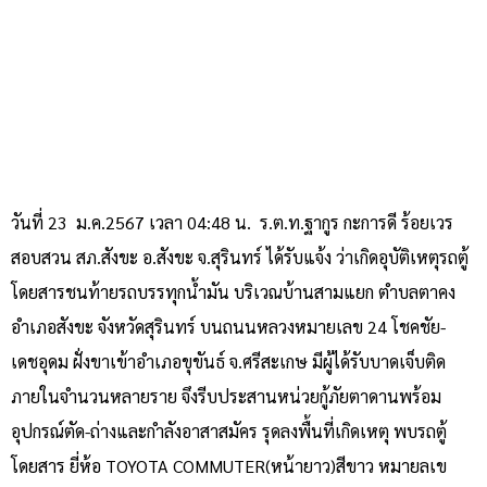
วันที่ 23 ม.ค.2567 เวลา 04:48 น. ร.ต.ท.ฐากูร กะการดี ร้อยเวร
สอบสวน สภ.สังขะ อ.สังขะ จ.สุรินทร์ ได้รับแจ้ง ว่าเกิดอุบัติเหตุรถตู้
โดยสารชนท้ายรถบรรทุกน้ำมัน บริเวณบ้านสามแยก ตำบลตาคง
อำเภอสังขะ จังหวัดสุรินทร์ บนถนนหลวงหมายเลข 24 โชคชัย-
เดชอุดม ฝั่งขาเข้าอำเภอขุขันธ์ จ.ศรีสะเกษ มีผู้ได้รับบาดเจ็บติด
ภายในจำนวนหลายราย จึงรีบประสานหน่วยกู้ภัยตาดานพร้อม
อุปกรณ์ตัด-ถ่างและกำลังอาสาสมัคร รุดลงพื้นที่เกิดเหตุ พบรถตู้
โดยสาร ยี่ห้อ
TOYOTA COMMUTER(
หน้ายาว)สีขาว หมายลเข