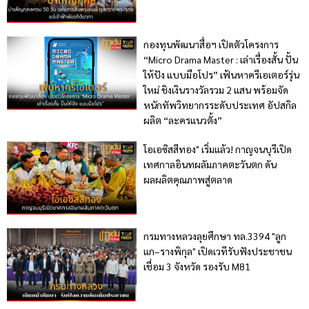
กองทุนพัฒนาสื่อฯ เปิดตัวโครงการ
“Micro Drama Master : เล่าเรื่องสั้น ปั้น
ให้ปัง แบบมือโปร” เฟ้นหาครีเอเตอร์รุ่น
ใหม่ ชิงเงินรางวัลรวม 2 แสน พร้อมจัด
หนักทัพวิทยากรระดับประเทศ อัปสกิล
ผลิต “ละครแนวตั้ง”
โอเอซิสสีทอง" เริ่มแล้ว! กาญจนบุรีเปิด
เทศกาลอินทผลัมภาคตะวันตก ดัน
ผลผลิตคุณภาพสู่ตลาด
กรมทางหลวงลุยศึกษา ทล.3394 "ลูก
แก–รางพิกุล" เปิดเวทีรับฟังประชาชน
เชื่อม 3 จังหวัด รองรับ M81