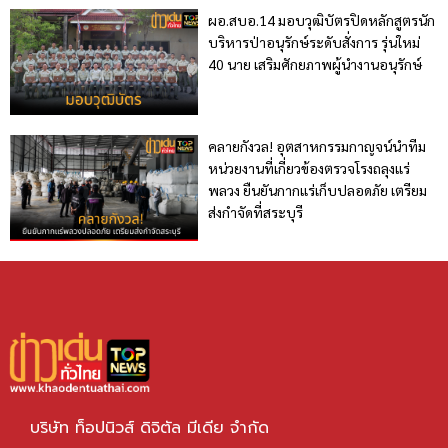
ผอ.สบอ.14 มอบวุฒิบัตรปิดหลักสูตรนัก
บริหารป่าอนุรักษ์ระดับสั่งการ รุ่นใหม่
40 นาย เสริมศักยภาพผู้นำงานอนุรักษ์
คลายกังวล! อุตสาหกรรมกาญจน์นำทีม
หน่วยงานที่เกี่ยวข้องตรวจโรงถลุงแร่
พลวง ยืนยันกากแร่เก็บปลอดภัย เตรียม
ส่งกำจัดที่สระบุรี
บริษัท ท็อปนิวส์ ดิจิตัล มีเดีย จำกัด