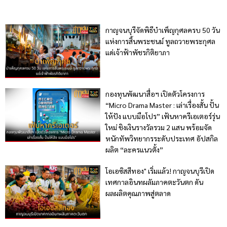
กาญจนบุรีจัดพิธีบำเพ็ญกุศลครบ 50 วัน
แห่งการสิ้นพระชนม์ ทูลถวายพระกุศล
แด่เจ้าฟ้าพัชรกิติยาภา
กองทุนพัฒนาสื่อฯ เปิดตัวโครงการ
“Micro Drama Master : เล่าเรื่องสั้น ปั้น
ให้ปัง แบบมือโปร” เฟ้นหาครีเอเตอร์รุ่น
ใหม่ ชิงเงินรางวัลรวม 2 แสน พร้อมจัด
หนักทัพวิทยากรระดับประเทศ อัปสกิล
ผลิต “ละครแนวตั้ง”
โอเอซิสสีทอง" เริ่มแล้ว! กาญจนบุรีเปิด
เทศกาลอินทผลัมภาคตะวันตก ดัน
ผลผลิตคุณภาพสู่ตลาด