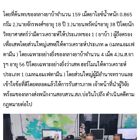
โดยที่ค้นพบของกลางยาบ้าจำนวน 159 เม็ดยาไอซ์น้ำหนัก 0.865
กรัม 2.)นายจักรพงศ์ฯอายุ 18 ปี 3.)นายนพรัตน์ฯอายุ 38 ปีโดยนัก
วิทยาศาสตร์ว่ามีดาวเคราะห์ให้ประเภทของ 1 ( ยาบ้า ) ผู้ถือครอง
เพื่อเสพโดยส่วนใหญ่เสพย์ให้ดาวเคราะห์ประเภท ๑ (เมทแอมเฟ
ตามีน ) โดยเฉพาะอย่างยิ่งของกลางยาบ้าจำนวน 4 เม็ด 4.)น.ส.จา
รุฯ อายุ 56 ปีโดยเฉพาะอย่างยิ่งว่าเสพ ฮอร์โมนให้ดาวเคราะห์
ประเภท 1 (เมทแอมเฟตามีน ) โดยส่วนใหญ่ผู้มีอำนาจทราบและ
เข้าใจข้อที่ดีโดยตลอดแล้วให้การรับสารภาพ เจ้าหน้าที่นำผู้วิจัย
พร้อมของกลางส่งพนักงานสอบสวน.สภ.บ่อวินไปถึง ดำเนินคดีตาม
กฎหมายต่อไป