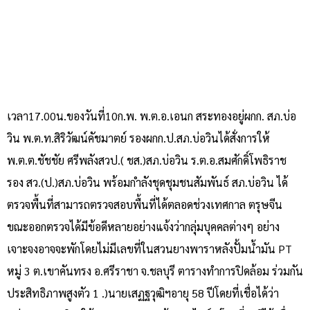
เวลา17.00น.ของวันที่10ก.พ. พ.ต.อ.เอนก สระทองอยู่ผกก. สภ.บ่อ
วิน พ.ต.ท.สิริวัฒน์คัชมาตย์ รองผกก.ป.สภ.บ่อวินได้สั่งการให้
พ.ต.ต.ชัชชัย ศรีพลังสวป.( ชส.)สภ.บ่อวิน ร.ต.อ.สมศักดิ์โพธิราช
รอง สว.(ป.)สภ.บ่อวิน พร้อมกำลังชุดชุมชนสัมพันธ์ สภ.บ่อวิน ได้
ตรวจพื้นที่สามารถตรวจสอบพื้นที่ได้ตลอดช่วงเทศกาล ตรุษจีน
ขณะออกตรวจได้มีข้อดีหลายอย่างแจ้งว่ากลุ่มบุคคลต่างๆ อย่าง
เจาะจงอาจจะพักโดยไม่มีเลขที่ในสวนยางพาราหลังปั้มน้ำมัน PT
หมู่ 3 ต.เขาคันทรง อ.ศรีราชา จ.ชลบุรี ตารางทำการปิดล้อม ร่วมกัน
ประสิทธิภาพสูงตัว 1 .)นายเสฏฐวุฒิฯอายุ 58 ปีโดยที่เชื่อได้ว่า