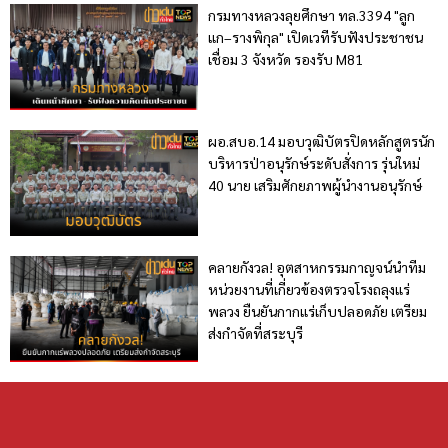
กรมทางหลวงลุยศึกษา ทล.3394 "ลูก
แก–รางพิกุล" เปิดเวทีรับฟังประชาชน
เชื่อม 3 จังหวัด รองรับ M81
ผอ.สบอ.14 มอบวุฒิบัตรปิดหลักสูตรนัก
บริหารป่าอนุรักษ์ระดับสั่งการ รุ่นใหม่
40 นาย เสริมศักยภาพผู้นำงานอนุรักษ์
คลายกังวล! อุตสาหกรรมกาญจน์นำทีม
หน่วยงานที่เกี่ยวข้องตรวจโรงถลุงแร่
พลวง ยืนยันกากแร่เก็บปลอดภัย เตรียม
ส่งกำจัดที่สระบุรี