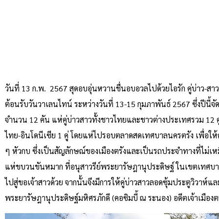
วันที่ 13 ก.พ. 2567 สุดอบอุ่นหวานชื่นอบอวลไปด้วยไอรัก คู่บ่าว-สาว 12
ต้อนรับวันวาเลนไทน์ ระหว่างวันที่ 13-15 กุมภาพันธ์ 2567 ซึ่งปีนี้จัดข
จำนวน 12 คัน แห่คู่บ่าวสาวทั้งชาวไทยและชาวต่างประเทศรวม 12 คู่ เ
ไทย-อินโดนีเซีย 1 คู่ โดยแห่ไปรอบตลาดสดเทศบาลนครตรัง เพื่อให้คู่บ
ๆ หัวกบ ซึ่งเป็นสัญลักษณ์ของเมืองตรังและเป็นรถประจำทางที่ไม่เ
แห่ขบวนขันหมาก ที่อนุสาวรีย์พระยารัษฎานุประดิษฐ์ ในเขตเทศ
ไปสู่ขอเจ้าสาวด้วย จากนั้นจึงมีการให้คู่บ่าวสาวลอดซุ้มประตูวิวาห์แล
พระยารัษฎานุประดิษฐ์มหิศรภักดี (คอซิมบี้ ณ ระนอง) อดีตเจ้าเมืองตร