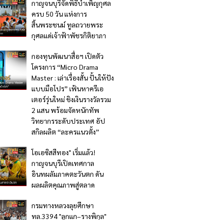
กาญจนบุรีจัดพิธีบำเพ็ญกุศล
ครบ 50 วัน แห่งการ
สิ้นพระชนม์ ทูลถวายพระ
กุศลแด่เจ้าฟ้าพัชรกิติยาภา
กองทุนพัฒนาสื่อฯ เปิดตัว
โครงการ “Micro Drama
Master : เล่าเรื่องสั้น ปั้นให้ปัง
แบบมือโปร” เฟ้นหาครีเอ
เตอร์รุ่นใหม่ ชิงเงินรางวัลรวม
2 แสน พร้อมจัดหนักทัพ
วิทยากรระดับประเทศ อัป
สกิลผลิต “ละครแนวตั้ง”
โอเอซิสสีทอง" เริ่มแล้ว!
กาญจนบุรีเปิดเทศกาล
อินทผลัมภาคตะวันตก ดัน
ผลผลิตคุณภาพสู่ตลาด
กรมทางหลวงลุยศึกษา
ทล.3394 "ลูกแก–รางพิกุล"