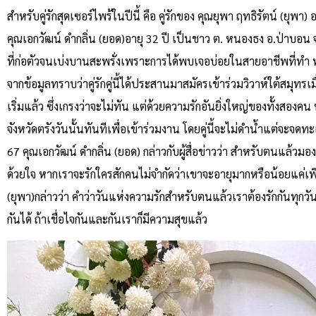
สำหรับคู่รักสุดเซอร์ไพร้ในปีนี้ คือ คู่รักของ คุณยุพา ฤทธิรัตน์ (ยุพ
คุณเอกวัฒน์ ดำกลิ่น (ยอด)อายุ 32 ปี เป็นชาว ต. หนองธง อ.ป่าบอน จ
ที่ก่อตัวจนเบ่งบานสะพรั่งเพราะการได้พบเจอบ่อยในสายอาชีพที่ทำ ทำ
จากข้อมูลทราบว่าคู่รักคู่นี้ได้ประสานมาสมัครเข้าร่วมวิวาห์ใต้สมุทรเมื่อ
เริ่มแล้ว ซึ่งเกรงว่าจะไม่ทัน แต่ด้วยความรักอันยิ่งใหญ่ของทั้งสองคน
จังหวัดตรังวันนั้นทันทีเพื่อเข้าร่วมงาน โดยคู่นี้จะไม่ดำน้ำแต่จะ
67 คุณเอกวัฒน์ ดำกลิ่น (ยอด) กล่าวกับผู้สื่อข่าวว่า สำหรับตนแล้วมอง
ด้วยใจ หากเราจะรักใครสักคนไม่จำกัดว่าเขาจะอายุมากหรือน้อยแค่เพี
(ยุพา)กล่าวว่า คำว่าวันแห่งความรักสำหรับตนแล้วเราต้องรักกันทุกวั
กันได้ ถ้าเชื่อไจกันและกันเราก็มีความสุขแล้ว