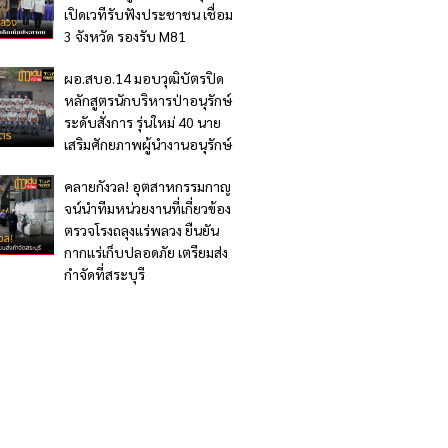
เปิดเวทีรับฟังประชาชน เชื่อม
3 จังหวัด รองรับ M81
ผอ.สบอ.14 มอบวุฒิบัตรปิด
หลักสูตรนักบริหารป่าอนุรักษ์
ระดับสั่งการ รุ่นใหม่ 40 นาย
เสริมศักยภาพผู้นำงานอนุรักษ์
คลายกังวล! อุตสาหกรรมกาญ
จน์นำทีมหน่วยงานที่เกี่ยวข้อง
ตรวจโรงถลุงแร่พลวง ยืนยัน
กากแร่เก็บปลอดภัย เตรียมส่ง
กำจัดที่สระบุรี