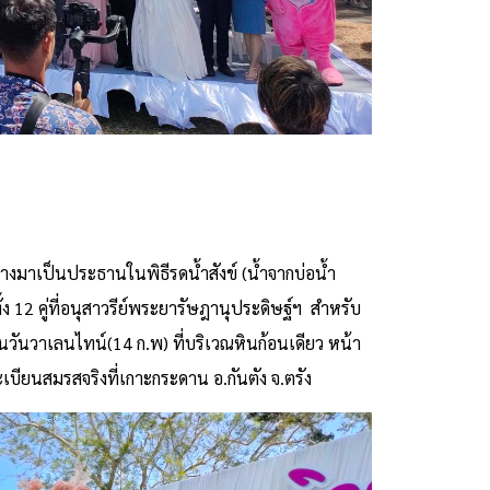
ทางมาเป็นประธานในพิธีรดน้ำสังข์ (น้ำจากบ่อน้ำ
ทรทั้ง 12 คู่ที่อนุสาวรีย์พระยารัษฎานุประดิษฐ์ฯ สำหรับ
ในวันวาเลนไทน์(14 ก.พ) ที่บริเวณหินก้อนเดียว หน้า
ะเบียนสมรสจริงที่เกาะกระดาน อ.กันตัง จ.ตรัง