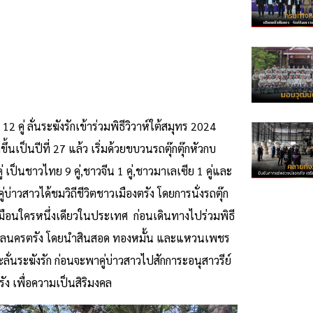
 คู่ ลั่นระฆังรักเข้าร่วมพิธีวิวาห์ใต้สมุทร 2024
ึ้นเป็นปีที่ 27 แล้ว เริ่มด้วยขบวนรถตุ๊กตุ๊กหัวกบ
ป็นชาวไทย 9 คู่,ชาวจีน 1 คู่,ชาวมาเลเซีย 1 คู่และ
่าวสาวได้ชมวิถีชีวิตชาวเมืองตรัง โดยการนั่งรถตุ๊ก
หมือนใครหนึ่งเดียวในประเทศ ก่อนเดินทางไปร่วมพิธี
บาลนครตรัง โดยนำสินสอด ทองหมั้น และแหวนเพชร
ะลั่นระฆังรัก ก่อนจะพาคู่บ่าวสาวไปสักการะอนุสาวรีย์
ัง เพื่อความเป็นสิริมงคล