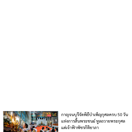
กาญจนบุรีจัดพิธีบำเพ็ญกุศลครบ 50 วัน
แห่งการสิ้นพระชนม์ ทูลถวายพระกุศล
แด่เจ้าฟ้าพัชรกิติยาภา