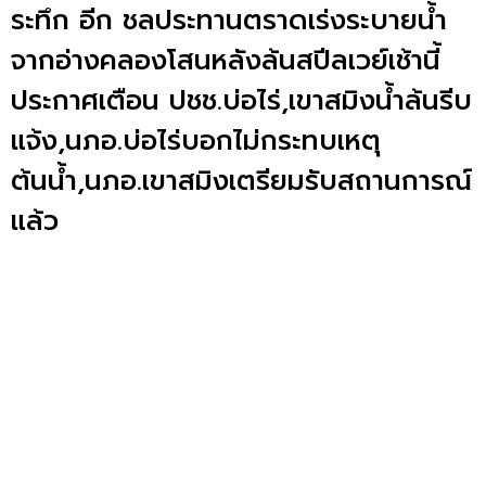
ระทึก อีก ชลประทานตราดเร่งระบายน้ำ
จากอ่างคลองโสนหลังล้นสปีลเวย์เช้านี้
ประกาศเตือน ปชช.บ่อไร่,เขาสมิงน้ำล้นรีบ
แจ้ง,นภอ.บ่อไร่บอกไม่กระทบเหตุ
ต้นน้ำ,นภอ.เขาสมิงเตรียมรับสถานการณ์
แล้ว