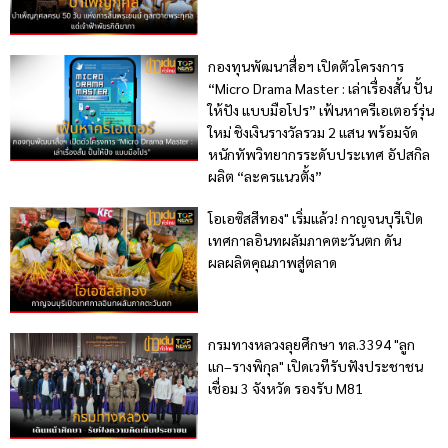
กองทุนพัฒนาสื่อฯ เปิดตัวโครงการ
“Micro Drama Master : เล่าเรื่องสั้น ปั้น
ให้ปัง แบบมือโปร” เฟ้นหาครีเอเตอร์รุ่น
ใหม่ ชิงเงินรางวัลรวม 2 แสน พร้อมจัด
หนักทัพวิทยากรระดับประเทศ อัปสกิล
ผลิต “ละครแนวตั้ง”
โอเอซิสสีทอง" เริ่มแล้ว! กาญจนบุรีเปิด
เทศกาลอินทผลัมภาคตะวันตก ดัน
ผลผลิตคุณภาพสู่ตลาด
กรมทางหลวงลุยศึกษา ทล.3394 "ลูก
แก–รางพิกุล" เปิดเวทีรับฟังประชาชน
เชื่อม 3 จังหวัด รองรับ M81