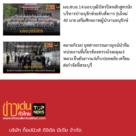
ผอ.สบอ.14 มอบวุฒิบัตรปิดหลักสูตรนัก
บริหารป่าอนุรักษ์ระดับสั่งการ รุ่นใหม่
40 นาย เสริมศักยภาพผู้นำงานอนุรักษ์
คลายกังวล! อุตสาหกรรมกาญจน์นำทีม
หน่วยงานที่เกี่ยวข้องตรวจโรงถลุงแร่
พลวง ยืนยันกากแร่เก็บปลอดภัย เตรียม
ส่งกำจัดที่สระบุรี
บริษัท ท็อปนิวส์ ดิจิตัล มีเดีย จำกัด