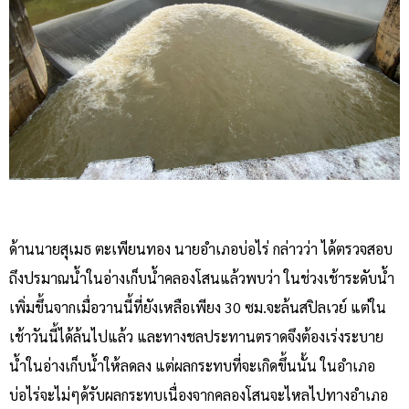
ด้านนายสุเมธ ตะเพียนทอง นายอำเภอบ่อไร่ กล่าวว่า ได้ตรวจสอบ
ถึงปรมาณน้ำในอ่างเก็บน้ำคลองโสนแล้วพบว่า ในช่วงเช้าระดับน้ำ
เพิ่มขึ้นจากเมื่อวานนี้ที่ยังเหลือเพียง 30 ซม.จะล้นสปิลเวย์ แต่ใน
เช้าวันนี้ได้ล้นไปแล้ว และทางชลประทานตราดจึงต้องเร่งระบาย
น้ำในอ่างเก็บน้ำให้ลดลง แต่ผลกระทบที่จะเกิดขึ้นนั้น ในอำเภอ
บ่อไร่จะไม่ๆด้รับผลกระทบเนื่องจากคลองโสนจะไหลไปทางอำเภอ