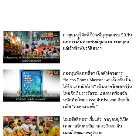
กาญจนบุรีจัดพิธีบำเพ็ญกุศลครบ 50 วัน
แห่งการสิ้นพระชนม์ ทูลถวายพระกุศล
แด่เจ้าฟ้าพัชรกิติยาภา
กองทุนพัฒนาสื่อฯ เปิดตัวโครงการ
“Micro Drama Master : เล่าเรื่องสั้น ปั้น
ให้ปัง แบบมือโปร” เฟ้นหาครีเอเตอร์รุ่น
ใหม่ ชิงเงินรางวัลรวม 2 แสน พร้อมจัด
หนักทัพวิทยากรระดับประเทศ อัปสกิล
ผลิต “ละครแนวตั้ง”
โอเอซิสสีทอง" เริ่มแล้ว! กาญจนบุรีเปิด
เทศกาลอินทผลัมภาคตะวันตก ดัน
ผลผลิตคุณภาพสู่ตลาด