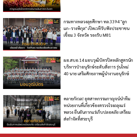
กรมทางหลวงลุยศึกษา ทล.3394 "ลูก
แก–รางพิกุล" เปิดเวทีรับฟังประชาชน
เชื่อม 3 จังหวัด รองรับ M81
ผอ.สบอ.14 มอบวุฒิบัตรปิดหลักสูตรนัก
บริหารป่าอนุรักษ์ระดับสั่งการ รุ่นใหม่
40 นาย เสริมศักยภาพผู้นำงานอนุรักษ์
คลายกังวล! อุตสาหกรรมกาญจน์นำทีม
หน่วยงานที่เกี่ยวข้องตรวจโรงถลุงแร่
พลวง ยืนยันกากแร่เก็บปลอดภัย เตรียม
ส่งกำจัดที่สระบุรี