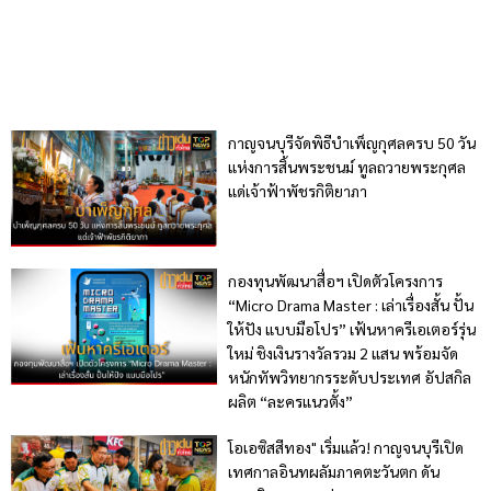
กาญจนบุรีจัดพิธีบำเพ็ญกุศลครบ 50 วัน
แห่งการสิ้นพระชนม์ ทูลถวายพระกุศล
แด่เจ้าฟ้าพัชรกิติยาภา
กองทุนพัฒนาสื่อฯ เปิดตัวโครงการ
“Micro Drama Master : เล่าเรื่องสั้น ปั้น
ให้ปัง แบบมือโปร” เฟ้นหาครีเอเตอร์รุ่น
ใหม่ ชิงเงินรางวัลรวม 2 แสน พร้อมจัด
หนักทัพวิทยากรระดับประเทศ อัปสกิล
ผลิต “ละครแนวตั้ง”
โอเอซิสสีทอง" เริ่มแล้ว! กาญจนบุรีเปิด
เทศกาลอินทผลัมภาคตะวันตก ดัน