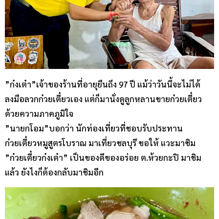
”ก๋งเต๋า”เจ้าของร้านที่อายุยืนถึง 97 ปี แม้ว่าวันนี้จะไม่ได้
ลงมือลวกก๋วยเตี๋ยวเอง แต่ก็มานั่งดูลูกหลานขายก๋วยเตี๋ยว
ด้วยความภาคภูมิใจ
”นายกโอม”บอกว่า นักท่องเที่ยวที่ชอบรับประทาน
ก๋วยเตี๋ยวหมูสูตรโบราณ มาเที่ยวชลบุรี ขอให้ แวะมาชิม
”ก๋วยเตี๋ยวก๋งเต๋า” เป็นของดีของอร่อย ต.ห้วยกะปิ มาชิม
แล้ว ยังไงก็ต้องกลับมาชิมอีก