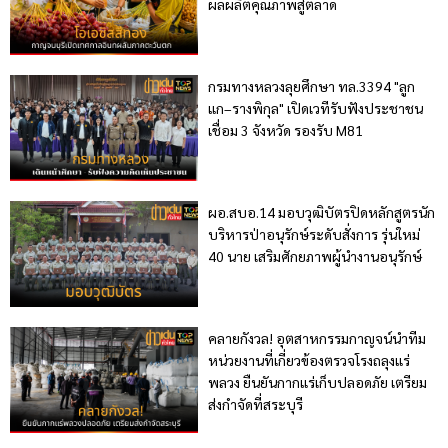
ผลผลิตคุณภาพสู่ตลาด
กรมทางหลวงลุยศึกษา ทล.3394 "ลูก
แก–รางพิกุล" เปิดเวทีรับฟังประชาชน
เชื่อม 3 จังหวัด รองรับ M81
ผอ.สบอ.14 มอบวุฒิบัตรปิดหลักสูตรนัก
บริหารป่าอนุรักษ์ระดับสั่งการ รุ่นใหม่
40 นาย เสริมศักยภาพผู้นำงานอนุรักษ์
คลายกังวล! อุตสาหกรรมกาญจน์นำทีม
หน่วยงานที่เกี่ยวข้องตรวจโรงถลุงแร่
พลวง ยืนยันกากแร่เก็บปลอดภัย เตรียม
ส่งกำจัดที่สระบุรี