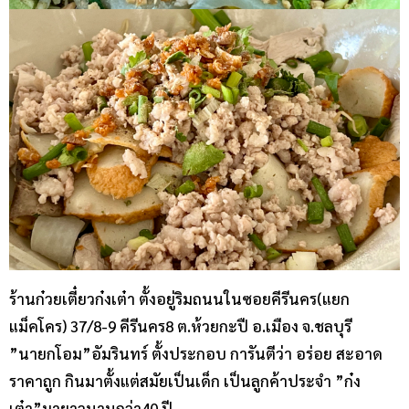
ร้านก๋วยเตี๋ยวก๋งเต๋า ตั้งอยู่ริมถนนในซอยคีรีนคร(แยก
แม็คโคร) 37/8-9 คีรีนคร8 ต.ห้วยกะปื อ.เมือง จ.ชลบุรี
”นายกโอม”อัมรินทร์ ตั้งประกอบ การันตีว่า อร่อย สะอาด
ราคาถูก กินมาตั้งแต่สมัยเป็นเด็ก เป็นลูกค้าประจำ ”ก๋ง
เต๋า”มายาวนานกว่า40 ปี