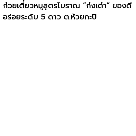
ก๋วยเตึ๋ยวหมูสูตรโบราณ “ก๋งเต๋า” ของดี
อร่อยระดับ 5 ดาว ต.ห้วยกะปิ