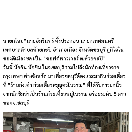
นายกโอม”นายอัมรินทร์ ตั้งประกอบ นายกเทศมนตรี
เทศบาลตำบลห้วยกะปิ อำเภอเมือง จังหวัดชลบุรี ภูมิใจใน
ของดีเมืองชล เป็น ”ซอฟต์พาวเวอร์ ต.ห้วยกะปิ”
วันนี้ นักกิน นักชิม ในจ.ชลบุรี รวมไปถึงนักท่องเที่ยวจาก
กรุงเทพฯ ต่างจังหวัด มาเที่ยวชลบุรีต้องแวะมากินก๋วยเตี๋ยว
ที่ ”ร้านก๋งเต๋า ก๋วยเตี๋ยวหมูสูตรโบราณ” ที่ได้รับการยกนิ้ว
จากนักชิมว่าเป็นร้านก๋วยเตึ๋ยวหมูโบราณ อร่อยระดับ 5 ดาว
ของ จ.ชลบุรี