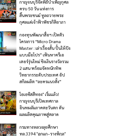
กาญจนบุรีจัดพิธีบำเพ็ญกุศล
ครบ 50 วัน แห่งการ
สิ้นพระชนม์ ทูลถวายพระ
กุศลแด่เจ้าฟ้าพัชรกิติยาภา
กองทุนพัฒนาสื่อฯ เปิดตัว
โครงการ “Micro Drama
Master : เล่าเรื่องสั้น ปั้นให้ปัง
แบบมือโปร” เฟ้นหาครีเอ
เตอร์รุ่นใหม่ ชิงเงินรางวัลรวม
2 แสน พร้อมจัดหนักทัพ
วิทยากรระดับประเทศ อัป
สกิลผลิต “ละครแนวตั้ง”
โอเอซิสสีทอง" เริ่มแล้ว!
กาญจนบุรีเปิดเทศกาล
อินทผลัมภาคตะวันตก ดัน
ผลผลิตคุณภาพสู่ตลาด
กรมทางหลวงลุยศึกษา
ทล.3394 "ลูกแก–รางพิกุล"