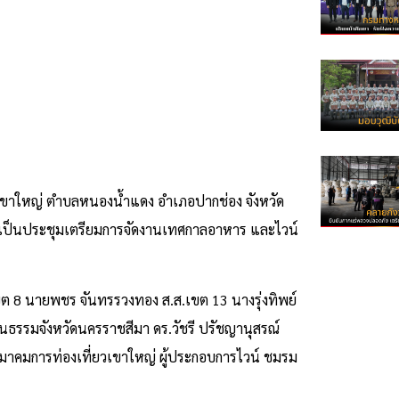
ท เขาใหญ่ ตำบลหนองน้ำแดง อำเภอปากช่อง จังหวัด
ีมา เป็นประชุมเตรียมการจัดงานเทศกาลอาหาร และไวน์
เขต 8 นายพชร จันทรรวงทอง ส.ส.เขต 13 นางรุ่งทิพย์
รรมจังหวัดนครราชสีมา ดร.วัชรี ปรัชญานุสรณ์
าคมการท่องเที่ยวเขาใหญ่ ผู้ประกอบการไวน์ ชมรม