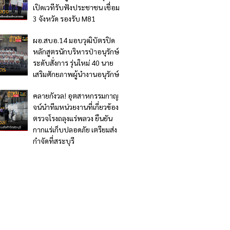
เปิดเวทีรับฟังประชาชน เชื่อม
3 จังหวัด รองรับ M81
ผอ.สบอ.14 มอบวุฒิบัตรปิด
หลักสูตรนักบริหารป่าอนุรักษ์
ระดับสั่งการ รุ่นใหม่ 40 นาย
เสริมศักยภาพผู้นำงานอนุรักษ์
คลายกังวล! อุตสาหกรรมกาญ
จน์นำทีมหน่วยงานที่เกี่ยวข้อง
ตรวจโรงถลุงแร่พลวง ยืนยัน
กากแร่เก็บปลอดภัย เตรียมส่ง
กำจัดที่สระบุรี