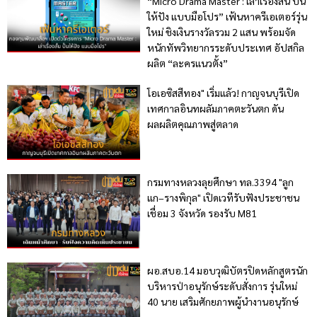
“Micro Drama Master : เล่าเรื่องสั้น ปั้น
ให้ปัง แบบมือโปร” เฟ้นหาครีเอเตอร์รุ่น
ใหม่ ชิงเงินรางวัลรวม 2 แสน พร้อมจัด
หนักทัพวิทยากรระดับประเทศ อัปสกิล
ผลิต “ละครแนวตั้ง”
โอเอซิสสีทอง" เริ่มแล้ว! กาญจนบุรีเปิด
เทศกาลอินทผลัมภาคตะวันตก ดัน
ผลผลิตคุณภาพสู่ตลาด
กรมทางหลวงลุยศึกษา ทล.3394 "ลูก
แก–รางพิกุล" เปิดเวทีรับฟังประชาชน
เชื่อม 3 จังหวัด รองรับ M81
ผอ.สบอ.14 มอบวุฒิบัตรปิดหลักสูตรนัก
บริหารป่าอนุรักษ์ระดับสั่งการ รุ่นใหม่
40 นาย เสริมศักยภาพผู้นำงานอนุรักษ์