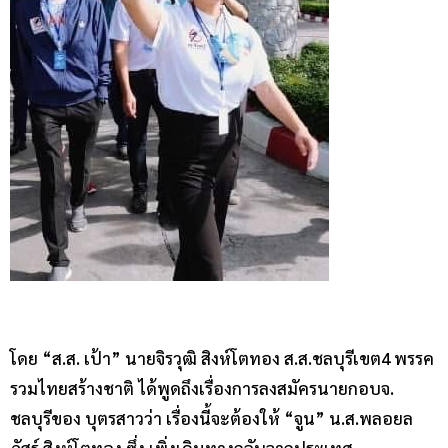
โดย “ส.ส. เป้า” นายจิรวุฒิ สิงห์โตทอง ส.ส.ชลบุรีเขต4 พรรค
รวมไทยสร้างชาติ ได้พูดถึงเรื่องการลงสมัครนายกอบจ.
ชลบุรีของ บุตรสาวว่า เรื่องนี้จะต้องให้ “จูน” น.ส.พลอยล
ภัสร์ สิงห์โตทอง ซึ่ง เพิ่งเดินทางกลับจากประเทศ