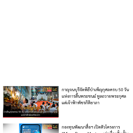
กาญจนบุรีจัดพิธีบำเพ็ญกุศลครบ 50 วัน
แห่งการสิ้นพระชนม์ ทูลถวายพระกุศล
แด่เจ้าฟ้าพัชรกิติยาภา
กองทุนพัฒนาสื่อฯ เปิดตัวโครงการ