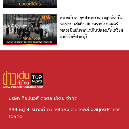
คลายกังวล! อุตสาหกรรมกาญจน์นำทีม
หน่วยงานที่เกี่ยวข้องตรวจโรงถลุงแร่
พลวง ยืนยันกากแร่เก็บปลอดภัย เตรียม
ส่งกำจัดที่สระบุรี
บริษัท ท็อปนิวส์ ดิจิตัล มีเดีย จำกัด
333 หมู่ 4 ธนาซิตี้ ต.บางโฉลง อ.บางพลี จ.สมุทรปราการ
10540