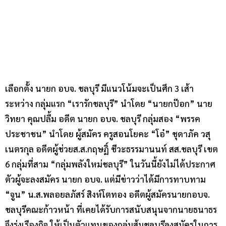
เลือกตั้ง นายก อบจ. ชลบุรี มีแนวโน้มจะเป็นศึก 3 เส้า
ระหว่าง กลุ่มแรก “เรารักชลบุรี” นำโดย “นายกป๊อก” นาย
วิทยา คุณปลื้ม อดีต นายก อบจ. ชลบุรี กลุ่มสอง “พรรค
ประชาชน” นำโดย ผู้สมัคร ครูสอนโยคะ “โอ๋” ชุดาภัค วสุ
เนตรกุล อดีตผู้ช่วยส.ส.กฤษฏิ์ ชีวะธรรมานนท์ สส.ชลบุรี เขต
6 กลุ่มที่สาม “กลุ่มพลังใหม่ชลบุรี” ในวันนี้ยังไม่ได้ประกาศ
ตัวผู้จะลงสมัคร นายก อบจ. แต่มีข่าวว่าได้มีการทาบทาม
“จูน” น.ส.พลอยลภัสร์ สิงห์โตทอง อดีตผู้สมัครนายกอบจ.
ชลบุรีคณะก้าวหน้า ที่เคยได้รับการสนับสนุนจากนายธนาธร
จึงรุ่งเรืองกิจ ให้เป็นตัวแทนของกลุ่มส้มชลบุรีลงสมัครในการ