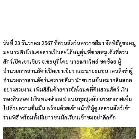
วันที่ 23 ธันวาคม 2567 ที่สวนสัตว์นครราชสีมา จัดพิธีสู่ขอหมู
มะนาว ฮิปโปแคะสาวเป็นสะใภ้หมูตุ๋นพี่ชายหมูเด้งที่สวน
สัตว์เปิดเขาเขียว จ.ชลบุรี โดย นายณรงวิทย์ ชดช้อย ผู้
อำนวยการสวนสัตว์เปิดเขาเขียว และนายธนชน เคนสิงห์ ผู้
อำนวยการสวนสัตว์นครราชสีมา นำขบวนขันหมากสินสอด
อย่างสวยงาม เพิ่มสีสันด้วยการจัดโฉนดที่ดินสวนสัตว์ เงิน
ทองสินสอด (เงินทองจำลอง) แบบทุ่มสุดตัว บรรยากาศเต็ม
ไปด้วยความชื่นมื่น พร้อมด้วยเจ้าหน้าที่ผู้ดูแลสวนสัตว์เข้า
ร่วมพิธี พร้อมทั้งมีเยาวชนนักเรียนเข้าชมอย่าคึกคัก