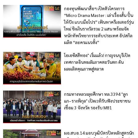
กองทุนพัฒนาสื่อฯ เปิดตัวโครงการ
“Micro Drama Master : เล่าเรื่องสั้น ปั้น
ให้ปัง แบบมือโปร” เฟ้นหาครีเอเตอร์รุ่น
ใหม่ ชิงเงินรางวัลรวม 2 แสน พร้อมจัด
หนักทัพวิทยากรระดับประเทศ อัปสกิล
ผลิต “ละครแนวตั้ง”
โอเอซิสสีทอง" เริ่มแล้ว! กาญจนบุรีเปิด
เทศกาลอินทผลัมภาคตะวันตก ดัน
ผลผลิตคุณภาพสู่ตลาด
กรมทางหลวงลุยศึกษา ทล.3394 "ลูก
แก–รางพิกุล" เปิดเวทีรับฟังประชาชน
เชื่อม 3 จังหวัด รองรับ M81
ผอ.สบอ.14 มอบวุฒิบัตรปิดหลักสูตรนัก