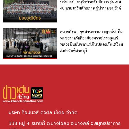
บริหารป่าอนุรักษ์ระดับสั่งการ รุ่นใหม่
40 นาย เสริมศักยภาพผู้นำงานอนุรักษ์
คลายกังวล! อุตสาหกรรมกาญจน์นำทีม
หน่วยงานที่เกี่ยวข้องตรวจโรงถลุงแร่
พลวง ยืนยันกากแร่เก็บปลอดภัย เตรียม
ส่งกำจัดที่สระบุรี
บริษัท ท็อปนิวส์ ดิจิตัล มีเดีย จำกัด
333 หมู่ 4 ธนาซิตี้ ต.บางโฉลง อ.บางพลี จ.สมุทรปราการ