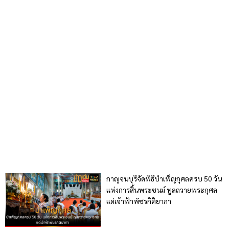
กาญจนบุรีจัดพิธีบำเพ็ญกุศลครบ 50 วัน
แห่งการสิ้นพระชนม์ ทูลถวายพระกุศล
แด่เจ้าฟ้าพัชรกิติยาภา