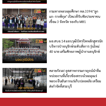
กรมทางหลวงลุยศึกษา ทล.3394 "ลูก
แก–รางพิกุล" เปิดเวทีรับฟังประชาชน
เชื่อม 3 จังหวัด รองรับ M81
ผอ.สบอ.14 มอบวุฒิบัตรปิดหลักสูตรนัก
บริหารป่าอนุรักษ์ระดับสั่งการ รุ่นใหม่
40 นาย เสริมศักยภาพผู้นำงานอนุรักษ์
คลายกังวล! อุตสาหกรรมกาญจน์นำทีม
หน่วยงานที่เกี่ยวข้องตรวจโรงถลุงแร่
พลวง ยืนยันกากแร่เก็บปลอดภัย เตรียม
ส่งกำจัดที่สระบุรี