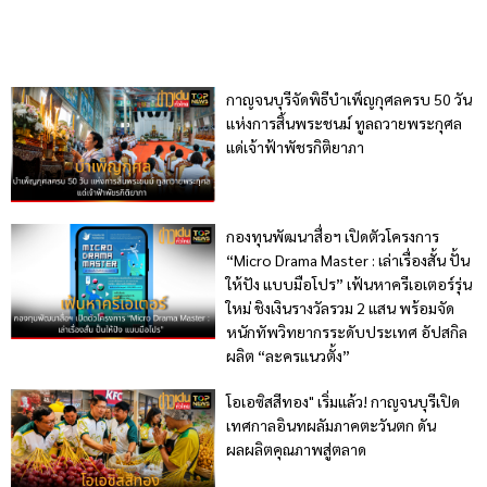
กาญจนบุรีจัดพิธีบำเพ็ญกุศลครบ 50 วัน
แห่งการสิ้นพระชนม์ ทูลถวายพระกุศล
แด่เจ้าฟ้าพัชรกิติยาภา
กองทุนพัฒนาสื่อฯ เปิดตัวโครงการ
“Micro Drama Master : เล่าเรื่องสั้น ปั้น
ให้ปัง แบบมือโปร” เฟ้นหาครีเอเตอร์รุ่น
ใหม่ ชิงเงินรางวัลรวม 2 แสน พร้อมจัด
หนักทัพวิทยากรระดับประเทศ อัปสกิล
ผลิต “ละครแนวตั้ง”
โอเอซิสสีทอง" เริ่มแล้ว! กาญจนบุรีเปิด
เทศกาลอินทผลัมภาคตะวันตก ดัน
ผลผลิตคุณภาพสู่ตลาด