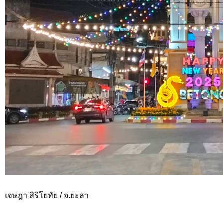
เจษฎา สิริโยทัย / จ.ยะลา