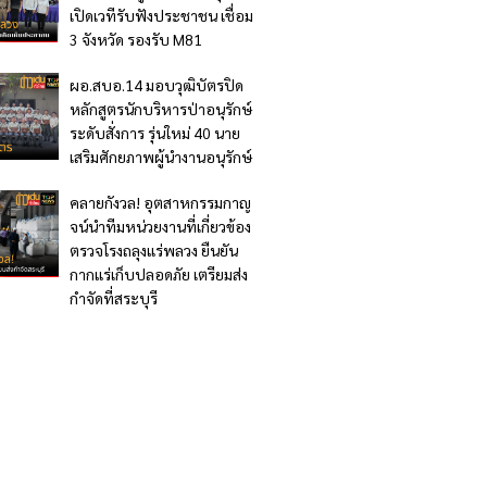
เปิดเวทีรับฟังประชาชน เชื่อม
3 จังหวัด รองรับ M81
ผอ.สบอ.14 มอบวุฒิบัตรปิด
หลักสูตรนักบริหารป่าอนุรักษ์
ระดับสั่งการ รุ่นใหม่ 40 นาย
เสริมศักยภาพผู้นำงานอนุรักษ์
คลายกังวล! อุตสาหกรรมกาญ
จน์นำทีมหน่วยงานที่เกี่ยวข้อง
ตรวจโรงถลุงแร่พลวง ยืนยัน
กากแร่เก็บปลอดภัย เตรียมส่ง
กำจัดที่สระบุรี