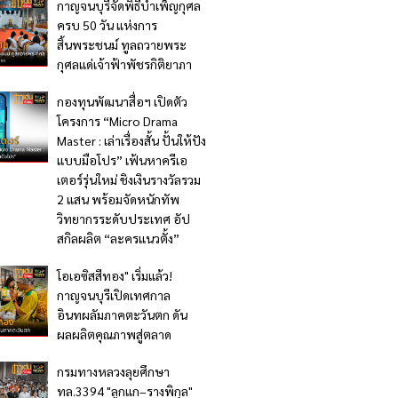
กาญจนบุรีจัดพิธีบำเพ็ญกุศล
ครบ 50 วัน แห่งการ
สิ้นพระชนม์ ทูลถวายพระ
กุศลแด่เจ้าฟ้าพัชรกิติยาภา
กองทุนพัฒนาสื่อฯ เปิดตัว
โครงการ “Micro Drama
Master : เล่าเรื่องสั้น ปั้นให้ปัง
แบบมือโปร” เฟ้นหาครีเอ
เตอร์รุ่นใหม่ ชิงเงินรางวัลรวม
2 แสน พร้อมจัดหนักทัพ
วิทยากรระดับประเทศ อัป
สกิลผลิต “ละครแนวตั้ง”
โอเอซิสสีทอง" เริ่มแล้ว!
กาญจนบุรีเปิดเทศกาล
อินทผลัมภาคตะวันตก ดัน
ผลผลิตคุณภาพสู่ตลาด
กรมทางหลวงลุยศึกษา
ทล.3394 "ลูกแก–รางพิกุล"