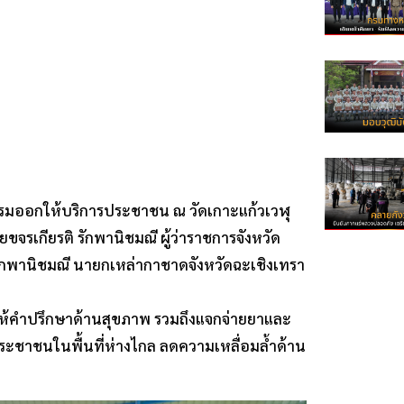
จกรรมออกให้บริการประชาชน ณ วัดเกาะแก้วเวฬุ
จรเกียรติ รักพานิชมณี ผู้ว่าราชการจังหวัด
รักพานิชมณี นายกเหล่ากาชาดจังหวัดฉะเชิงเทรา
ม
าน ให้คำปรึกษาด้านสุขภาพ รวมถึงแจกจ่ายยาและ
บประชาชนในพื้นที่ห่างไกล ลดความเหลื่อมล้ำด้าน