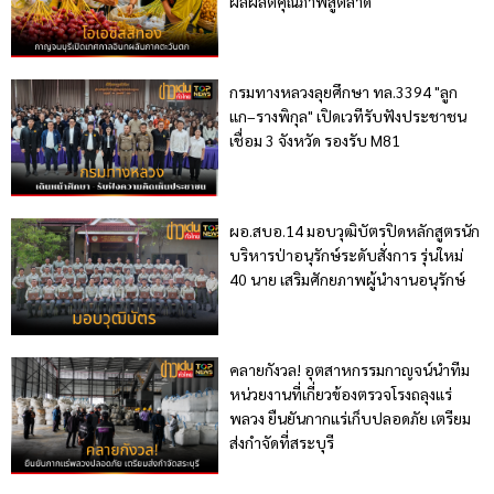
ผลผลิตคุณภาพสู่ตลาด
กรมทางหลวงลุยศึกษา ทล.3394 "ลูก
แก–รางพิกุล" เปิดเวทีรับฟังประชาชน
เชื่อม 3 จังหวัด รองรับ M81
ผอ.สบอ.14 มอบวุฒิบัตรปิดหลักสูตรนัก
บริหารป่าอนุรักษ์ระดับสั่งการ รุ่นใหม่
40 นาย เสริมศักยภาพผู้นำงานอนุรักษ์
คลายกังวล! อุตสาหกรรมกาญจน์นำทีม
หน่วยงานที่เกี่ยวข้องตรวจโรงถลุงแร่
พลวง ยืนยันกากแร่เก็บปลอดภัย เตรียม
ส่งกำจัดที่สระบุรี