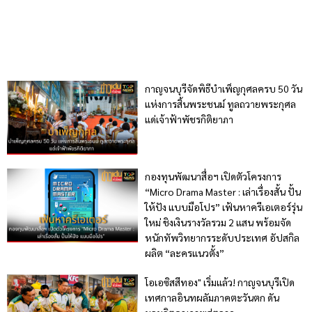
กาญจนบุรีจัดพิธีบำเพ็ญกุศลครบ 50 วัน
แห่งการสิ้นพระชนม์ ทูลถวายพระกุศล
แด่เจ้าฟ้าพัชรกิติยาภา
กองทุนพัฒนาสื่อฯ เปิดตัวโครงการ
“Micro Drama Master : เล่าเรื่องสั้น ปั้น
ให้ปัง แบบมือโปร” เฟ้นหาครีเอเตอร์รุ่น
ใหม่ ชิงเงินรางวัลรวม 2 แสน พร้อมจัด
หนักทัพวิทยากรระดับประเทศ อัปสกิล
ผลิต “ละครแนวตั้ง”
โอเอซิสสีทอง" เริ่มแล้ว! กาญจนบุรีเปิด
เทศกาลอินทผลัมภาคตะวันตก ดัน