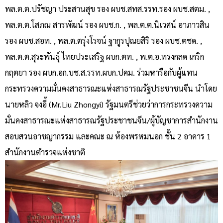
พล.ต.ต.ปรัชญา ประสานสุข รอง ผบช.สทส.รรท.รอง ผบช.สตม. ,
พล.ต.ต.โสภณ สารพัฒน์ รอง ผบช.ก. , พล.ต.ต.นิเวศน์ อาภาวสิน
รอง ผบช.สอท. , พล.ต.ตรุ่งโรจน์ ฐากูรปุณยสิริ รอง ผบช.ตชด. ,
พล.ต.ต.สุระพันธุ์ ไทยประเสริฐ ผบก.ตท. , พ.ต.อ.ทรงกลด เกริก
กฤตยา รอง ผบก.อก.บช.ส.รรท.ผบก.ปคม. ร่วมหารือกับผู้แทน
กระทรวงความมั่นคงสาธารณะแห่งสาธารณรัฐประชาชนจีน นำโดย
นายหลิว จงอี้ (Mr.Liu Zhongyi) รัฐมนตรีช่วยว่าการกระทรวงความ
มั่นคงสาธารณะแห่งสาธารณรัฐประชาชนจีน/ผู้บัญชาการสำนักงาน
สอบสวนอาชญากรรม และคณะ ณ ห้องพรหมนอก ชั้น 2 อาคาร 1
สำนักงานตำรวจแห่งชาติ