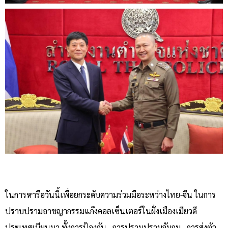
ในการหารือวันนี้เพื่อยกระดับความร่วมมือระหว่างไทย-จีน ในการ
ปราบปรามอาชญากรรมแก๊งคอลเซ็นเตอร์ในฝั่งเมืองเมียวดี
ประเทศเมียนมา ทั้งการป้องกัน , การปราบปรามจับกุม , การส่งตัว