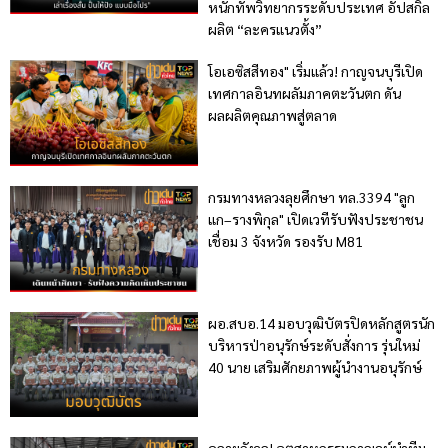
หนักทัพวิทยากรระดับประเทศ อัปสกิล
ผลิต “ละครแนวตั้ง”
โอเอซิสสีทอง" เริ่มแล้ว! กาญจนบุรีเปิด
เทศกาลอินทผลัมภาคตะวันตก ดัน
ผลผลิตคุณภาพสู่ตลาด
กรมทางหลวงลุยศึกษา ทล.3394 "ลูก
แก–รางพิกุล" เปิดเวทีรับฟังประชาชน
เชื่อม 3 จังหวัด รองรับ M81
ผอ.สบอ.14 มอบวุฒิบัตรปิดหลักสูตรนัก
บริหารป่าอนุรักษ์ระดับสั่งการ รุ่นใหม่
40 นาย เสริมศักยภาพผู้นำงานอนุรักษ์