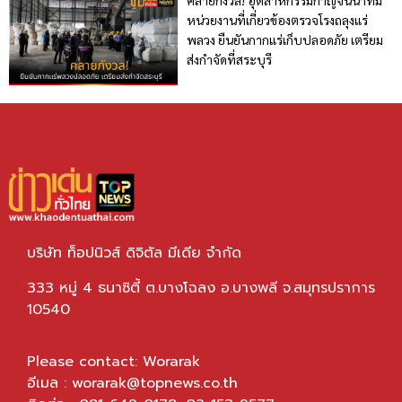
คลายกังวล! อุตสาหกรรมกาญจน์นำทีม
หน่วยงานที่เกี่ยวข้องตรวจโรงถลุงแร่
พลวง ยืนยันกากแร่เก็บปลอดภัย เตรียม
ส่งกำจัดที่สระบุรี
บริษัท ท็อปนิวส์ ดิจิตัล มีเดีย จำกัด
333 หมู่ 4 ธนาซิตี้ ต.บางโฉลง อ.บางพลี จ.สมุทรปราการ
10540
Please contact: Worarak
อีเมล :
worarak@topnews.co.th