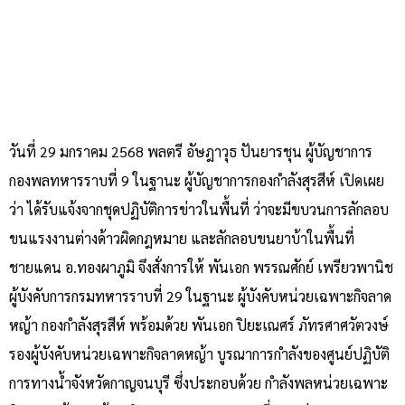
วันที่ 29 มกราคม 2568 พลตรี อัษฎาวุธ ปันยารชุน ผู้บัญชาการ
กองพลทหารราบที่ 9 ในฐานะ ผู้บัญชาการกองกำลังสุรสีห์ เปิดเผย
ว่า ได้รับแจ้งจากชุดปฏิบัติการข่าวในพื้นที่ ว่าจะมีขบวนการลักลอบ
ขนแรงงานต่างด้าวผิดกฎหมาย และลักลอบขนยาบ้าในพื้นที่
ชายแดน อ.ทองผาภูมิ จึงสั่งการให้ พันเอก พรรณศักย์ เพรียวพานิช
ผู้บังคับการกรมทหารราบที่ 29 ในฐานะ ผู้บังคับหน่วยเฉพาะกิจลาด
หญ้า กองกำลังสุรสีห์ พร้อมด้วย พันเอก ปิยะเณศร์ ภัทรศาศวัตวงษ์
รองผู้บังคับหน่วยเฉพาะกิจลาดหญ้า บูรณาการกำลังของศูนย์ปฏิบัติ
การทางน้ำจังหวัดกาญจนบุรี ซึ่งประกอบด้วย กำลังพลหน่วยเฉพาะ