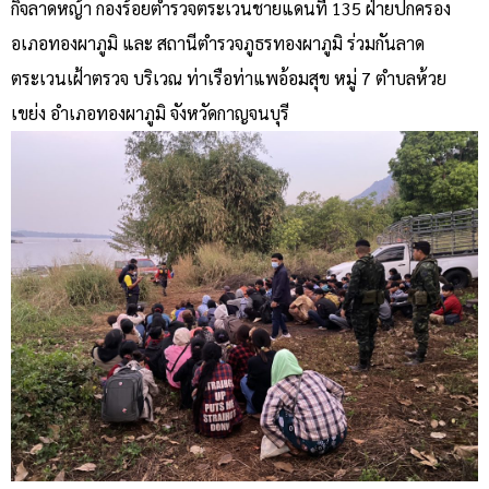
กิจลาดหญ้า กองร้อยตำรวจตระเวนชายแดนที่ 135 ฝ่ายปกครอง
อเภอทองผาภูมิ และ สถานีตำรวจภูธรทองผาภูมิ ร่วมกันลาด
ตระเวนเฝ้าตรวจ บริเวณ ท่าเรือท่าแพอ้อมสุข หมู่ 7 ตำบลห้วย
เขย่ง อำเภอทองผาภูมิ จังหวัดกาญจนบุรี