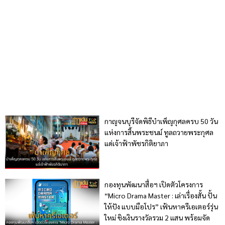
กาญจนบุรีจัดพิธีบำเพ็ญกุศลครบ 50 วัน
แห่งการสิ้นพระชนม์ ทูลถวายพระกุศล
แด่เจ้าฟ้าพัชรกิติยาภา
กองทุนพัฒนาสื่อฯ เปิดตัวโครงการ
“Micro Drama Master : เล่าเรื่องสั้น ปั้น
ให้ปัง แบบมือโปร” เฟ้นหาครีเอเตอร์รุ่น
ใหม่ ชิงเงินรางวัลรวม 2 แสน พร้อมจัด