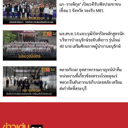
แก–รางพิกุล" เปิดเวทีรับฟังประชาชน
เชื่อม 3 จังหวัด รองรับ M81
ผอ.สบอ.14 มอบวุฒิบัตรปิดหลักสูตรนัก
บริหารป่าอนุรักษ์ระดับสั่งการ รุ่นใหม่
40 นาย เสริมศักยภาพผู้นำงานอนุรักษ์
คลายกังวล! อุตสาหกรรมกาญจน์นำทีม
หน่วยงานที่เกี่ยวข้องตรวจโรงถลุงแร่
พลวง ยืนยันกากแร่เก็บปลอดภัย เตรียม
ส่งกำจัดที่สระบุรี