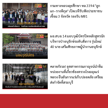
กรมทางหลวงลุยศึกษา ทล.3394 "ลูก
แก–รางพิกุล" เปิดเวทีรับฟังประชาชน
เชื่อม 3 จังหวัด รองรับ M81
ผอ.สบอ.14 มอบวุฒิบัตรปิดหลักสูตรนัก
บริหารป่าอนุรักษ์ระดับสั่งการ รุ่นใหม่
40 นาย เสริมศักยภาพผู้นำงานอนุรักษ์
คลายกังวล! อุตสาหกรรมกาญจน์นำทีม
หน่วยงานที่เกี่ยวข้องตรวจโรงถลุงแร่
พลวง ยืนยันกากแร่เก็บปลอดภัย เตรียม
ส่งกำจัดที่สระบุรี