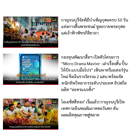
กาญจนบุรีจัดพิธีบำเพ็ญกุศลครบ 50 วัน
แห่งการสิ้นพระชนม์ ทูลถวายพระกุศล
แด่เจ้าฟ้าพัชรกิติยาภา
กองทุนพัฒนาสื่อฯ เปิดตัวโครงการ
“Micro Drama Master : เล่าเรื่องสั้น ปั้น
ให้ปัง แบบมือโปร” เฟ้นหาครีเอเตอร์รุ่น
ใหม่ ชิงเงินรางวัลรวม 2 แสน พร้อมจัด
หนักทัพวิทยากรระดับประเทศ อัปสกิล
ผลิต “ละครแนวตั้ง”
โอเอซิสสีทอง" เริ่มแล้ว! กาญจนบุรีเปิด
เทศกาลอินทผลัมภาคตะวันตก ดัน
ผลผลิตคุณภาพสู่ตลาด