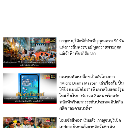
กาญจนบุรีจัดพิธีบำเพ็ญกุศลครบ 50 วัน
แห่งการสิ้นพระชนม์ ทูลถวายพระกุศล
แด่เจ้าฟ้าพัชรกิติยาภา
กองทุนพัฒนาสื่อฯ เปิดตัวโครงการ
“Micro Drama Master : เล่าเรื่องสั้น ปั้น
ให้ปัง แบบมือโปร” เฟ้นหาครีเอเตอร์รุ่น
ใหม่ ชิงเงินรางวัลรวม 2 แสน พร้อมจัด
หนักทัพวิทยากรระดับประเทศ อัปสกิล
ผลิต “ละครแนวตั้ง”
โอเอซิสสีทอง" เริ่มแล้ว! กาญจนบุรีเปิด
เทศกาลอินทผลัมภาคตะวันตก ดัน