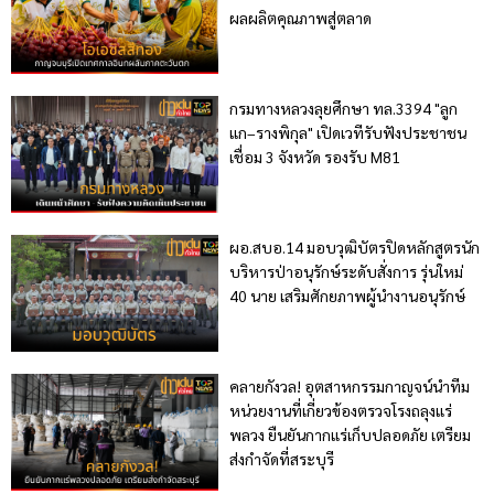
ผลผลิตคุณภาพสู่ตลาด
กรมทางหลวงลุยศึกษา ทล.3394 "ลูก
แก–รางพิกุล" เปิดเวทีรับฟังประชาชน
เชื่อม 3 จังหวัด รองรับ M81
ผอ.สบอ.14 มอบวุฒิบัตรปิดหลักสูตรนัก
บริหารป่าอนุรักษ์ระดับสั่งการ รุ่นใหม่
40 นาย เสริมศักยภาพผู้นำงานอนุรักษ์
คลายกังวล! อุตสาหกรรมกาญจน์นำทีม
หน่วยงานที่เกี่ยวข้องตรวจโรงถลุงแร่
พลวง ยืนยันกากแร่เก็บปลอดภัย เตรียม
ส่งกำจัดที่สระบุรี