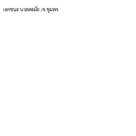
เอกชนะ นวลละมัย /จ.ชุมพร