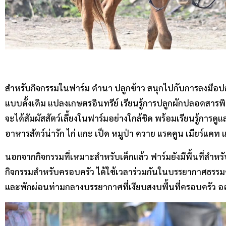
สำหรับกิจกรรมในฟาร์ม ดำนา ปลูกข้าว สนุกไปกับการลงมือปลูก
แบบดั้งเดิม แปลงเกษตรอินทรีย์ เรียนรู้การปลูกผักปลอดสารพิษ
จะได้สัมผัสสัตว์เลี้ยงในฟาร์มอย่างใกล้ชิด พร้อมเรียนรู้การด
อาหารสัตว์น่ารัก ไก่ แกะ เป็ด หมูป่า ควาย แรคคูน เมียร์แคท
นอกจากกิจกรรมที่เหมาะสำหรับเด็กแล้ว ฟาร์มยังมีพื้นที่สำห
กิจกรรมสำหรับครอบครัว ได้ใช้เวลาร่วมกันในบรรยากาศธรรมชาต
และพักผ่อนท่ามกลางบรรยากาศที่เงียบสงบพื้นที่ครอบครัว อ