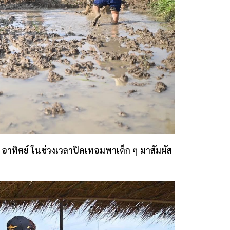
ร์ อาทิตย์ ในช่วงเวลาปิดเทอมพาเด็ก ๆ มาสัมผัส