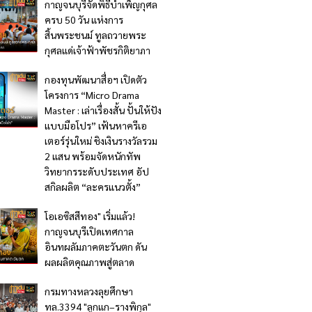
กาญจนบุรีจัดพิธีบำเพ็ญกุศล
ครบ 50 วัน แห่งการ
สิ้นพระชนม์ ทูลถวายพระ
กุศลแด่เจ้าฟ้าพัชรกิติยาภา
กองทุนพัฒนาสื่อฯ เปิดตัว
โครงการ “Micro Drama
Master : เล่าเรื่องสั้น ปั้นให้ปัง
แบบมือโปร” เฟ้นหาครีเอ
เตอร์รุ่นใหม่ ชิงเงินรางวัลรวม
2 แสน พร้อมจัดหนักทัพ
วิทยากรระดับประเทศ อัป
สกิลผลิต “ละครแนวตั้ง”
โอเอซิสสีทอง" เริ่มแล้ว!
กาญจนบุรีเปิดเทศกาล
อินทผลัมภาคตะวันตก ดัน
ผลผลิตคุณภาพสู่ตลาด
กรมทางหลวงลุยศึกษา
ทล.3394 "ลูกแก–รางพิกุล"