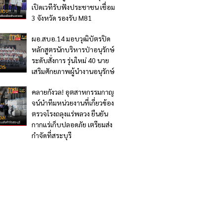
เปิดเวทีรับฟังประชาชน เชื่อม
3 จังหวัด รองรับ M81
ผอ.สบอ.14 มอบวุฒิบัตรปิด
หลักสูตรนักบริหารป่าอนุรักษ์
ระดับสั่งการ รุ่นใหม่ 40 นาย
เสริมศักยภาพผู้นำงานอนุรักษ์
คลายกังวล! อุตสาหกรรมกาญ
จน์นำทีมหน่วยงานที่เกี่ยวข้อง
ตรวจโรงถลุงแร่พลวง ยืนยัน
กากแร่เก็บปลอดภัย เตรียมส่ง
กำจัดที่สระบุรี