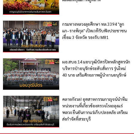
กรมทางหลวงลุยศึกษา ทล.3394 "ลูก
แก–รางพิกุล" เปิดเวทีรับฟังประชาชน
เชื่อม 3 จังหวัด รองรับ M81
ผอ.สบอ.14 มอบวุฒิบัตรปิดหลักสูตรนัก
บริหารป่าอนุรักษ์ระดับสั่งการ รุ่นใหม่
40 นาย เสริมศักยภาพผู้นำงานอนุรักษ์
คลายกังวล! อุตสาหกรรมกาญจน์นำทีม
หน่วยงานที่เกี่ยวข้องตรวจโรงถลุงแร่
พลวง ยืนยันกากแร่เก็บปลอดภัย เตรียม
ส่งกำจัดที่สระบุรี