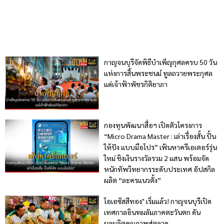
กาญจนบุรีจัดพิธีบำเพ็ญกุศลครบ 50 วัน
แห่งการสิ้นพระชนม์ ทูลถวายพระกุศล
แด่เจ้าฟ้าพัชรกิติยาภา
กองทุนพัฒนาสื่อฯ เปิดตัวโครงการ
“Micro Drama Master : เล่าเรื่องสั้น ปั้น
ให้ปัง แบบมือโปร” เฟ้นหาครีเอเตอร์รุ่น
ใหม่ ชิงเงินรางวัลรวม 2 แสน พร้อมจัด
หนักทัพวิทยากรระดับประเทศ อัปสกิล
ผลิต “ละครแนวตั้ง”
โอเอซิสสีทอง" เริ่มแล้ว! กาญจนบุรีเปิด
เทศกาลอินทผลัมภาคตะวันตก ดัน
ผลผลิตคุณภาพสู่ตลาด