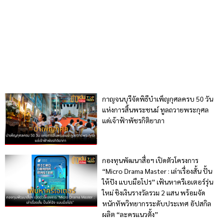
กาญจนบุรีจัดพิธีบำเพ็ญกุศลครบ 50 วัน
แห่งการสิ้นพระชนม์ ทูลถวายพระกุศล
แด่เจ้าฟ้าพัชรกิติยาภา
กองทุนพัฒนาสื่อฯ เปิดตัวโครงการ
“Micro Drama Master : เล่าเรื่องสั้น ปั้น
ให้ปัง แบบมือโปร” เฟ้นหาครีเอเตอร์รุ่น
ใหม่ ชิงเงินรางวัลรวม 2 แสน พร้อมจัด
หนักทัพวิทยากรระดับประเทศ อัปสกิล
ผลิต “ละครแนวตั้ง”