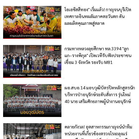
โอเอซิสสีทอง" เริ่มแล้ว! กาญจนบุรีเปิด
เทศกาลอินทผลัมภาคตะวันตก ดัน
ผลผลิตคุณภาพสู่ตลาด
กรมทางหลวงลุยศึกษา ทล.3394 "ลูก
แก–รางพิกุล" เปิดเวทีรับฟังประชาชน
เชื่อม 3 จังหวัด รองรับ M81
ผอ.สบอ.14 มอบวุฒิบัตรปิดหลักสูตรนัก
บริหารป่าอนุรักษ์ระดับสั่งการ รุ่นใหม่
40 นาย เสริมศักยภาพผู้นำงานอนุรักษ์
คลายกังวล! อุตสาหกรรมกาญจน์นำทีม
หน่วยงานที่เกี่ยวข้องตรวจโรงถลุงแร่