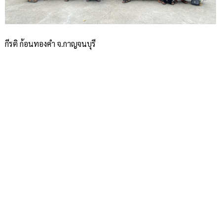
กีรติ ก้อนทองคำ จ.กาญจนบุรี