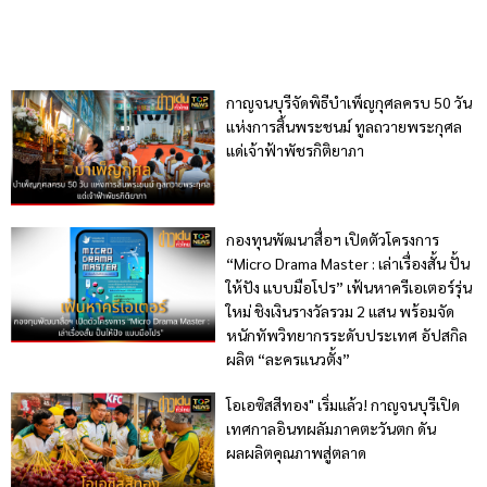
กาญจนบุรีจัดพิธีบำเพ็ญกุศลครบ 50 วัน
แห่งการสิ้นพระชนม์ ทูลถวายพระกุศล
แด่เจ้าฟ้าพัชรกิติยาภา
กองทุนพัฒนาสื่อฯ เปิดตัวโครงการ
“Micro Drama Master : เล่าเรื่องสั้น ปั้น
ให้ปัง แบบมือโปร” เฟ้นหาครีเอเตอร์รุ่น
ใหม่ ชิงเงินรางวัลรวม 2 แสน พร้อมจัด
หนักทัพวิทยากรระดับประเทศ อัปสกิล
ผลิต “ละครแนวตั้ง”
โอเอซิสสีทอง" เริ่มแล้ว! กาญจนบุรีเปิด
เทศกาลอินทผลัมภาคตะวันตก ดัน
ผลผลิตคุณภาพสู่ตลาด