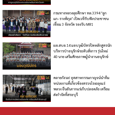
กรมทางหลวงลุยศึกษา ทล.3394 "ลูก
แก–รางพิกุล" เปิดเวทีรับฟังประชาชน
เชื่อม 3 จังหวัด รองรับ M81
ผอ.สบอ.14 มอบวุฒิบัตรปิดหลักสูตรนัก
บริหารป่าอนุรักษ์ระดับสั่งการ รุ่นใหม่
40 นาย เสริมศักยภาพผู้นำงานอนุรักษ์
คลายกังวล! อุตสาหกรรมกาญจน์นำทีม
หน่วยงานที่เกี่ยวข้องตรวจโรงถลุงแร่
พลวง ยืนยันกากแร่เก็บปลอดภัย เตรียม
ส่งกำจัดที่สระบุรี