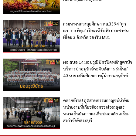
กรมทางหลวงลุยศึกษา ทล.3394 "ลูก
แก–รางพิกุล" เปิดเวทีรับฟังประชาชน
เชื่อม 3 จังหวัด รองรับ M81
ผอ.สบอ.14 มอบวุฒิบัตรปิดหลักสูตรนัก
บริหารป่าอนุรักษ์ระดับสั่งการ รุ่นใหม่
40 นาย เสริมศักยภาพผู้นำงานอนุรักษ์
คลายกังวล! อุตสาหกรรมกาญจน์นำทีม
หน่วยงานที่เกี่ยวข้องตรวจโรงถลุงแร่
พลวง ยืนยันกากแร่เก็บปลอดภัย เตรียม
ส่งกำจัดที่สระบุรี