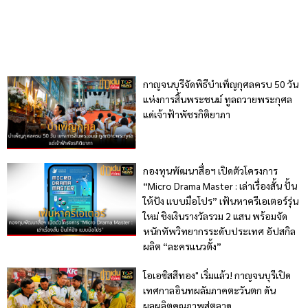
กาญจนบุรีจัดพิธีบำเพ็ญกุศลครบ 50 วัน
แห่งการสิ้นพระชนม์ ทูลถวายพระกุศล
แด่เจ้าฟ้าพัชรกิติยาภา
กองทุนพัฒนาสื่อฯ เปิดตัวโครงการ
“Micro Drama Master : เล่าเรื่องสั้น ปั้น
ให้ปัง แบบมือโปร” เฟ้นหาครีเอเตอร์รุ่น
ใหม่ ชิงเงินรางวัลรวม 2 แสน พร้อมจัด
หนักทัพวิทยากรระดับประเทศ อัปสกิล
ผลิต “ละครแนวตั้ง”
โอเอซิสสีทอง" เริ่มแล้ว! กาญจนบุรีเปิด
เทศกาลอินทผลัมภาคตะวันตก ดัน
ผลผลิตคุณภาพสู่ตลาด