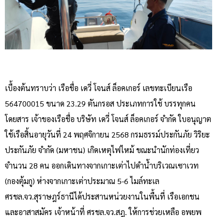
เบื้องต้นทราบว่า เรือชื่อ เดวี่ โจนส์ ล็อคเกอร์ เลขทะเบียนเรือ
564700015 ขนาด 23.29 ตันกรอส ประเภทการใช้ บรรทุกคน
โดยสาร เจ้าของเรือชื่อ บริษัท เดวี่ โจนส์ ล็อคเกอร์ จำกัด ใบอนุญาต
ใช้เรือสิ้นอายุวันที่ 24 พฤศจิกายน 2568 กรมธรรม์ประกันภัย วิริยะ
ประกันภัย จํากัด (มหาชน) เกิดเหตุไฟไหม้ ขณะนำนักท่องเที่ยว
จำนวน 28 คน ออกเดินทางจากเกาะเต่าไปดำน้ำบริเวณเซาเวท
(กองตุ้มกู) ห่างจากเกาะเต่าประมาณ 5-6 ไมล์ทะเล
ศรชล.จว.สุราษฎร์ธานีได้ประสานหน่วยงานในพื้นที่ เรือเอกชน
และอาสาสมัคร เจ้าหน้าที่ ศรชล.จว.สฎ. ให้การช่วยเหลือ อพยพ