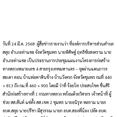
วันที่ 24 มี.ค. 2568 ผู้สื่อข่าวรายงานว่า ที่องค์การบริหารส่วนตำบล
สลุย อำเภอท่าแซะ จังหวัดชุมพร นายพิศิษฐ์ ฤทธิชัยสงคราม นาย
อำเภอท่าแซะ เป็นประธานการประชุมแผนงานโครงการก่อสร้าง
ทางหลวงหมายเลข 4 สายกรุงเทพมหานคร – จุดผ่านแดนถาวร
สะเดา ตอน บ้านพ่อตาหินช้าง-บ้านวังครก จังหวัดชุมพร กมที่ 440
+ 813 ถึง กม.ที่ 460 + 900 โดยมี ว่าที่ ร้อยโท ประสบโชค ชื่นศิริ
สำนักก่อสร้างทางที่ 1 กรมทางหลวง พร้อมด้วยวิศวกร เจ้าหน้าที่ ผู้
ช่วย สส.สันต์ แซ่ตั้ง สส.เขต 2 ชุมพร นายอนิรุท พลราม นายก
อบต.สลุย นายปรีชา มีสุวรรณ นายก อบต.สองพี่น้อง ปลัด อบต.