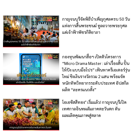
กาญจนบุรีจัดพิธีบำเพ็ญกุศลครบ 50 วัน
แห่งการสิ้นพระชนม์ ทูลถวายพระกุศล
แด่เจ้าฟ้าพัชรกิติยาภา
กองทุนพัฒนาสื่อฯ เปิดตัวโครงการ
“Micro Drama Master : เล่าเรื่องสั้น ปั้น
ให้ปัง แบบมือโปร” เฟ้นหาครีเอเตอร์รุ่น
ใหม่ ชิงเงินรางวัลรวม 2 แสน พร้อมจัด
หนักทัพวิทยากรระดับประเทศ อัปสกิล
ผลิต “ละครแนวตั้ง”
โอเอซิสสีทอง" เริ่มแล้ว! กาญจนบุรีเปิด
เทศกาลอินทผลัมภาคตะวันตก ดัน
ผลผลิตคุณภาพสู่ตลาด