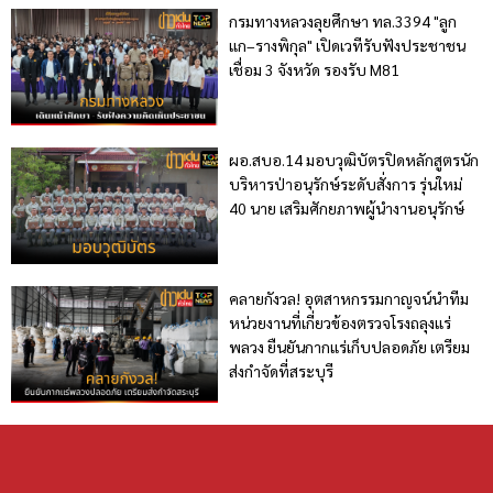
กรมทางหลวงลุยศึกษา ทล.3394 "ลูก
แก–รางพิกุล" เปิดเวทีรับฟังประชาชน
เชื่อม 3 จังหวัด รองรับ M81
ผอ.สบอ.14 มอบวุฒิบัตรปิดหลักสูตรนัก
บริหารป่าอนุรักษ์ระดับสั่งการ รุ่นใหม่
40 นาย เสริมศักยภาพผู้นำงานอนุรักษ์
คลายกังวล! อุตสาหกรรมกาญจน์นำทีม
หน่วยงานที่เกี่ยวข้องตรวจโรงถลุงแร่
พลวง ยืนยันกากแร่เก็บปลอดภัย เตรียม
ส่งกำจัดที่สระบุรี