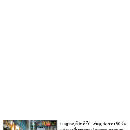
กาญจนบุรีจัดพิธีบำเพ็ญกุศลครบ 50 วัน
แห่งการสิ้นพระชนม์ ทูลถวายพระกุศล