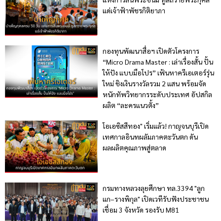
แด่เจ้าฟ้าพัชรกิติยาภา
กองทุนพัฒนาสื่อฯ เปิดตัวโครงการ
“Micro Drama Master : เล่าเรื่องสั้น ปั้น
ให้ปัง แบบมือโปร” เฟ้นหาครีเอเตอร์รุ่น
ใหม่ ชิงเงินรางวัลรวม 2 แสน พร้อมจัด
หนักทัพวิทยากรระดับประเทศ อัปสกิล
ผลิต “ละครแนวตั้ง”
โอเอซิสสีทอง" เริ่มแล้ว! กาญจนบุรีเปิด
เทศกาลอินทผลัมภาคตะวันตก ดัน
ผลผลิตคุณภาพสู่ตลาด
กรมทางหลวงลุยศึกษา ทล.3394 "ลูก
แก–รางพิกุล" เปิดเวทีรับฟังประชาชน
เชื่อม 3 จังหวัด รองรับ M81