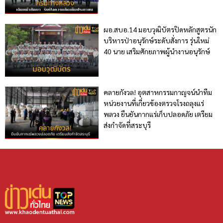
ผอ.สบอ.14 มอบวุฒิบัตรปิดหลักสูตรนัก
บริหารป่าอนุรักษ์ระดับสั่งการ รุ่นใหม่
40 นาย เสริมศักยภาพผู้นำงานอนุรักษ์
คลายกังวล! อุตสาหกรรมกาญจน์นำทีม
หน่วยงานที่เกี่ยวข้องตรวจโรงถลุงแร่
พลวง ยืนยันกากแร่เก็บปลอดภัย เตรียม
ส่งกำจัดที่สระบุรี