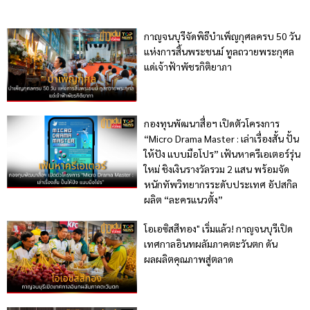
กาญจนบุรีจัดพิธีบำเพ็ญกุศลครบ 50 วัน
แห่งการสิ้นพระชนม์ ทูลถวายพระกุศล
แด่เจ้าฟ้าพัชรกิติยาภา
กองทุนพัฒนาสื่อฯ เปิดตัวโครงการ
“Micro Drama Master : เล่าเรื่องสั้น ปั้น
ให้ปัง แบบมือโปร” เฟ้นหาครีเอเตอร์รุ่น
ใหม่ ชิงเงินรางวัลรวม 2 แสน พร้อมจัด
หนักทัพวิทยากรระดับประเทศ อัปสกิล
ผลิต “ละครแนวตั้ง”
โอเอซิสสีทอง" เริ่มแล้ว! กาญจนบุรีเปิด
เทศกาลอินทผลัมภาคตะวันตก ดัน
ผลผลิตคุณภาพสู่ตลาด