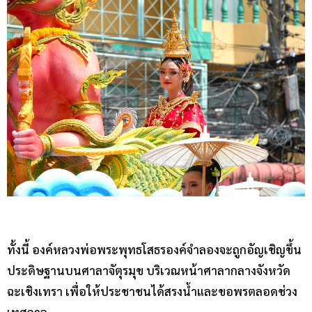
ทั้งนี้ องค์หลวงพ่อพระพุทธโสธรองค์จำลองจะถูกอัญเชิญขึ้น
ประดิษฐานบนศาลาจัตุรมุข บริเวณหน้าศาลากลางจังหวัด
ฉะเชิงเทรา เพื่อให้ประชาชนได้สรงน้ำและขอพรตลอดช่วง