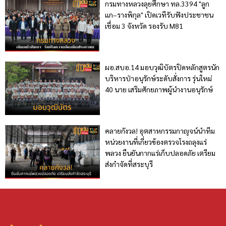
กรมทางหลวงลุยศึกษา ทล.3394 "ลูก
แก–รางพิกุล" เปิดเวทีรับฟังประชาชน
เชื่อม 3 จังหวัด รองรับ M81
ผอ.สบอ.14 มอบวุฒิบัตรปิดหลักสูตรนัก
บริหารป่าอนุรักษ์ระดับสั่งการ รุ่นใหม่
40 นาย เสริมศักยภาพผู้นำงานอนุรักษ์
คลายกังวล! อุตสาหกรรมกาญจน์นำทีม
หน่วยงานที่เกี่ยวข้องตรวจโรงถลุงแร่
พลวง ยืนยันกากแร่เก็บปลอดภัย เตรียม
ส่งกำจัดที่สระบุรี