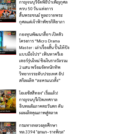
กาญจนบุรีจัดพิธีบำเพ็ญกุศล
ครบ 50 วัน แห่งการ
สิ้นพระชนม์ ทูลถวายพระ
กุศลแด่เจ้าฟ้าพัชรกิติยาภา
กองทุนพัฒนาสื่อฯ เปิดตัว
โครงการ “Micro Drama
Master : เล่าเรื่องสั้น ปั้นให้ปัง
แบบมือโปร” เฟ้นหาครีเอ
เตอร์รุ่นใหม่ ชิงเงินรางวัลรวม
2 แสน พร้อมจัดหนักทัพ
วิทยากรระดับประเทศ อัป
สกิลผลิต “ละครแนวตั้ง”
โอเอซิสสีทอง" เริ่มแล้ว!
กาญจนบุรีเปิดเทศกาล
อินทผลัมภาคตะวันตก ดัน
ผลผลิตคุณภาพสู่ตลาด
กรมทางหลวงลุยศึกษา
ทล.3394 "ลูกแก–รางพิกุล"