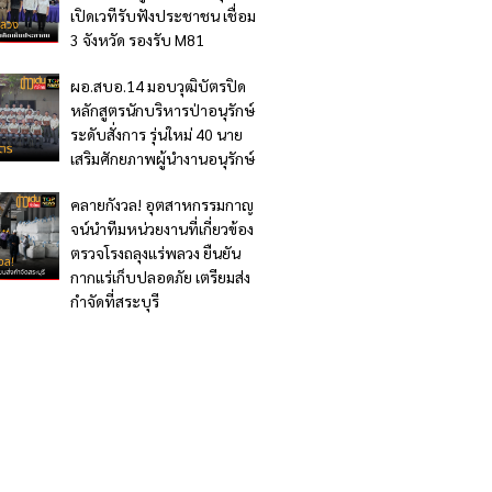
เปิดเวทีรับฟังประชาชน เชื่อม
3 จังหวัด รองรับ M81
ผอ.สบอ.14 มอบวุฒิบัตรปิด
หลักสูตรนักบริหารป่าอนุรักษ์
ระดับสั่งการ รุ่นใหม่ 40 นาย
เสริมศักยภาพผู้นำงานอนุรักษ์
คลายกังวล! อุตสาหกรรมกาญ
จน์นำทีมหน่วยงานที่เกี่ยวข้อง
ตรวจโรงถลุงแร่พลวง ยืนยัน
กากแร่เก็บปลอดภัย เตรียมส่ง
กำจัดที่สระบุรี