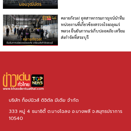
คลายกังวล! อุตสาหกรรมกาญจน์นำทีม
หน่วยงานที่เกี่ยวข้องตรวจโรงถลุงแร่
พลวง ยืนยันกากแร่เก็บปลอดภัย เตรียม
ส่งกำจัดที่สระบุรี
บริษัท ท็อปนิวส์ ดิจิตัล มีเดีย จำกัด
333 หมู่ 4 ธนาซิตี้ ต.บางโฉลง อ.บางพลี จ.สมุทรปราการ
10540