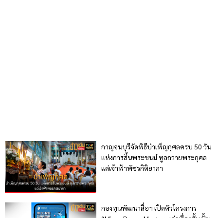
กาญจนบุรีจัดพิธีบำเพ็ญกุศลครบ 50 วัน
แห่งการสิ้นพระชนม์ ทูลถวายพระกุศล
แด่เจ้าฟ้าพัชรกิติยาภา
กองทุนพัฒนาสื่อฯ เปิดตัวโครงการ