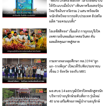
“Micro Drama Master : เล่าเรื่องสั้น ปั้น
ให้ปัง แบบมือโปร” เฟ้นหาครีเอเตอร์รุ่น
ใหม่ ชิงเงินรางวัลรวม 2 แสน พร้อมจัด
หนักทัพวิทยากรระดับประเทศ อัปสกิล
ผลิต “ละครแนวตั้ง”
โอเอซิสสีทอง" เริ่มแล้ว! กาญจนบุรีเปิด
เทศกาลอินทผลัมภาคตะวันตก ดัน
ผลผลิตคุณภาพสู่ตลาด
กรมทางหลวงลุยศึกษา ทล.3394 "ลูก
แก–รางพิกุล" เปิดเวทีรับฟังประชาชน
เชื่อม 3 จังหวัด รองรับ M81
ผอ.สบอ.14 มอบวุฒิบัตรปิดหลักสูตรนัก
บริหารป่าอนุรักษ์ระดับสั่งการ รุ่นใหม่
40 นาย เสริมศักยภาพผู้นำงานอนุรักษ์