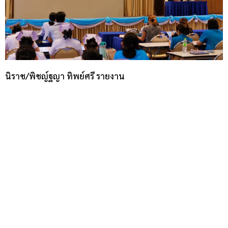
นิราช/พิชญ์ฐญา ทิพย์ศรี รายงาน