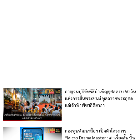
กาญจนบุรีจัดพิธีบำเพ็ญกุศลครบ 50 วัน
แห่งการสิ้นพระชนม์ ทูลถวายพระกุศล
แด่เจ้าฟ้าพัชรกิติยาภา
กองทุนพัฒนาสื่อฯ เปิดตัวโครงการ
“Micro Drama Master : เล่าเรื่องสั้น ปั้น