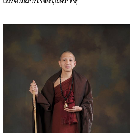
เงินทองไหลมาเทมา ขออนุโมทนา สาธุ