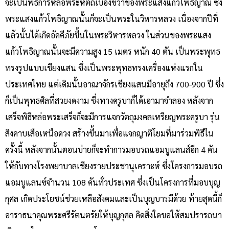
จะเป็นพิธีการหล่อพระหัตถ์เบื้องขวาของพระแสงแก้วโพธิญาณ ซึ่ง
พระแสงแก้วโพธิญาณนั้นก็จะเป็นพระในวิหารหลวง เนื่องจากปีที่
แล้วนั้นได้เกิดอัคคีภัยขึ้นในพระวิหารหลวง ในส่วนของพระแสง
แก้วโพธิญาณนั้นจะมีความสูง 15 เมตร หนัก 40 ตัน เป็นพระพุทธ
ทรงรูปแบบเชียงแสน ซึ่งเป็นพระพุทธทรงเครื่องแห่งแรกใน
ประเทศไทย แต่เดิมนั้นอาณาจักรเชียงแสนมีอายุถึง 700-900 ปี ซึ่ง
ก็เป็นพุทธศิลที่สวยงดงาม ซึ่งทางครูบาก็ได้เอามาจำลอง หลังจาก
เสร็จพิธีหล่อพระเสร็จก็จะมีการแจกวัตถุมงคลเหรียญพระครูบา รุ่น
สิงคาบเสือเหนือดวง สร้างขึ้นมาเพื่อแจกญาติโยมที่มาร่วมพิธีใน
ครั้งนี้ หลังจากนั้นตอนบ่ายก็จะทำการมอบรถแอมบูแลนส์อีก 4 คัน
ให้กับทางโรงพยาบาลเชียงรายประชานุเคราะห์ ซึ่งโครงการมอบรถ
แอมบูแลนซ์จำนวน 108 คันทั่วประเทศ ซึ่งเป็นโครงการที่มอบบุญ
กุศล เกิดประโยชน์ช่วยเหลือสังคมและเป็นบุญบารมีด้วย ท้ายสุดนี้ก็
อาราธนาคุณพระศรีรัตนตรัยให้บุญกุศล คิดสิ่งใดขอให้สมปรารถนา