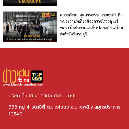
คลายกังวล! อุตสาหกรรมกาญจน์นำทีม
หน่วยงานที่เกี่ยวข้องตรวจโรงถลุงแร่
พลวง ยืนยันกากแร่เก็บปลอดภัย เตรียม
ส่งกำจัดที่สระบุรี
บริษัท ท็อปนิวส์ ดิจิตัล มีเดีย จำกัด
333 หมู่ 4 ธนาซิตี้ ต.บางโฉลง อ.บางพลี จ.สมุทรปราการ
10540