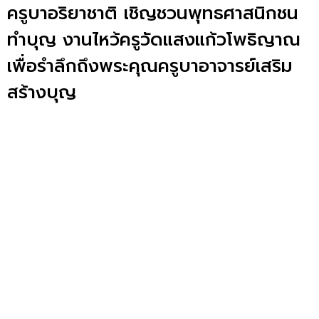
ครูบาอริยาชาติ เชิญชวนพุทธศาสนิกชน
ทำบุญ งานไหว้ครูวัดแสงแก้วโพธิญาณ
เพื่อรำลึกถึงพระคุณครูบาอาจารย์เสริม
สร้างบุญ