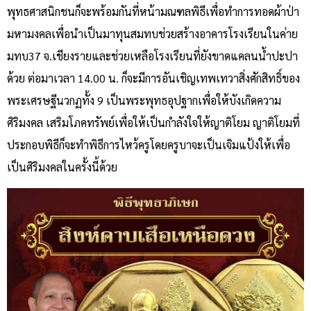
พุทธศาสนิกชนก็จะพร้อมกันที่หน้ามณฑลพิธีเพื่อทำการทอดผ้าป่า
มหามงคลเพื่อนำเป็นมาทุนสมทบช่วยสร้างอาคารโรงเรียนในค่าย
มทบ37 จ.เชียงรายและช่วยเหลือโรงเรียนที่ยังขาดแคลนน้ำปะปา
ด้วย ต่อมาเวลา 14.00 น. ก็จะมีการอันเชิญเทพเทวาสิ่งศักสิทธิ์ของ
พระเศรษฐีนวกฏทั้ง 9 เป็นพระพุทธอุปฐากเพื่อให้บังเกิดความ
ศิริมงคล เสริมโภคทรัพย์เพื่อให้เป็นกำลังใจให้ญาติโยม ญาติโยมที่
ประกอบพิธีก็จะทำพิธีการไหว้ครูโดยครูบาจะเป็นเจิมแป้งให้เพื่อ
เป็นศิริมงคลในครั้งนี้ด้วย