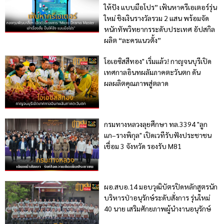
ให้ปัง แบบมือโปร” เฟ้นหาครีเอเตอร์รุ่น
ใหม่ ชิงเงินรางวัลรวม 2 แสน พร้อมจัด
หนักทัพวิทยากรระดับประเทศ อัปสกิล
ผลิต “ละครแนวตั้ง”
โอเอซิสสีทอง" เริ่มแล้ว! กาญจนบุรีเปิด
เทศกาลอินทผลัมภาคตะวันตก ดัน
ผลผลิตคุณภาพสู่ตลาด
กรมทางหลวงลุยศึกษา ทล.3394 "ลูก
แก–รางพิกุล" เปิดเวทีรับฟังประชาชน
เชื่อม 3 จังหวัด รองรับ M81
ผอ.สบอ.14 มอบวุฒิบัตรปิดหลักสูตรนัก
บริหารป่าอนุรักษ์ระดับสั่งการ รุ่นใหม่
40 นาย เสริมศักยภาพผู้นำงานอนุรักษ์