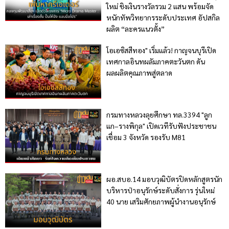
ใหม่ ชิงเงินรางวัลรวม 2 แสน พร้อมจัด
หนักทัพวิทยากรระดับประเทศ อัปสกิล
ผลิต “ละครแนวตั้ง”
โอเอซิสสีทอง" เริ่มแล้ว! กาญจนบุรีเปิด
เทศกาลอินทผลัมภาคตะวันตก ดัน
ผลผลิตคุณภาพสู่ตลาด
กรมทางหลวงลุยศึกษา ทล.3394 "ลูก
แก–รางพิกุล" เปิดเวทีรับฟังประชาชน
เชื่อม 3 จังหวัด รองรับ M81
ผอ.สบอ.14 มอบวุฒิบัตรปิดหลักสูตรนัก
บริหารป่าอนุรักษ์ระดับสั่งการ รุ่นใหม่
40 นาย เสริมศักยภาพผู้นำงานอนุรักษ์