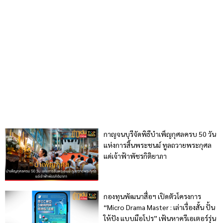
กาญจนบุรีจัดพิธีบำเพ็ญกุศลครบ 50 วัน
แห่งการสิ้นพระชนม์ ทูลถวายพระกุศล
แด่เจ้าฟ้าพัชรกิติยาภา
กองทุนพัฒนาสื่อฯ เปิดตัวโครงการ
“Micro Drama Master : เล่าเรื่องสั้น ปั้น
ให้ปัง แบบมือโปร” เฟ้นหาครีเอเตอร์รุ่น