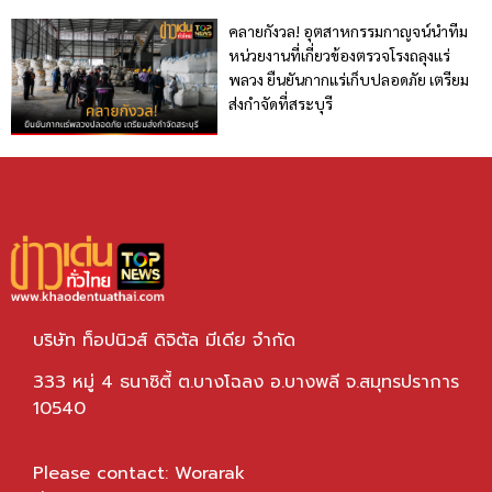
คลายกังวล! อุตสาหกรรมกาญจน์นำทีม
หน่วยงานที่เกี่ยวข้องตรวจโรงถลุงแร่
พลวง ยืนยันกากแร่เก็บปลอดภัย เตรียม
ส่งกำจัดที่สระบุรี
บริษัท ท็อปนิวส์ ดิจิตัล มีเดีย จำกัด
333 หมู่ 4 ธนาซิตี้ ต.บางโฉลง อ.บางพลี จ.สมุทรปราการ
10540
Please contact: Worarak