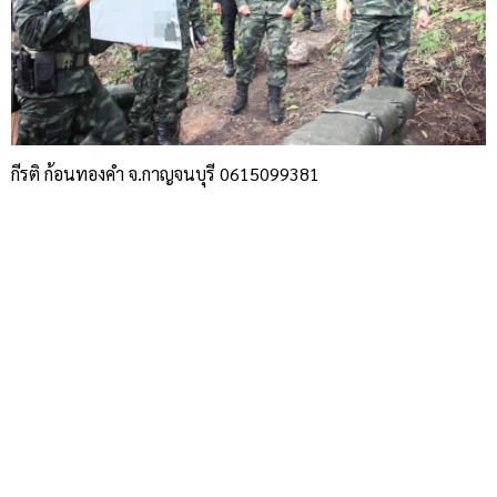
กีรติ ก้อนทองคำ จ.กาญจนบุรี 0615099381