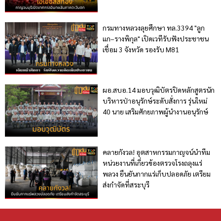
กรมทางหลวงลุยศึกษา ทล.3394 "ลูก
แก–รางพิกุล" เปิดเวทีรับฟังประชาชน
เชื่อม 3 จังหวัด รองรับ M81
ผอ.สบอ.14 มอบวุฒิบัตรปิดหลักสูตรนัก
บริหารป่าอนุรักษ์ระดับสั่งการ รุ่นใหม่
40 นาย เสริมศักยภาพผู้นำงานอนุรักษ์
คลายกังวล! อุตสาหกรรมกาญจน์นำทีม
หน่วยงานที่เกี่ยวข้องตรวจโรงถลุงแร่
พลวง ยืนยันกากแร่เก็บปลอดภัย เตรียม
ส่งกำจัดที่สระบุรี