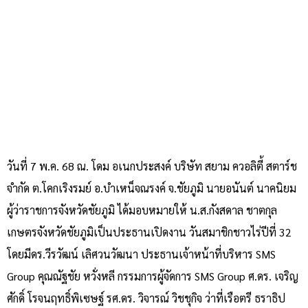
วันที่ 7 พ.ค. 68 ณ. โดม อเนกประสงค์ บริษัท สยาม ควอลิตี้ สตาร์ช
จำกัด ต.โคกเริงรมย์ อ.บำเหน็จณรงค์ จ.ชัยภูมิ นายอนันต์ นาคนิยม
ผู้ว่าราชการจังหวัดชัยภูมิ ได้มอบหมายให้ น.ส.กังสดาล ชาตกุล
เกษตรจังหวัดชัยภูมิเป็นประธานเปิดงาน วันสมาชิกชาวไร่ปีที่ 32
โดยมีดร.วีรวัฒน์ เลิศวนวัฒนา ประธานเจ้าหน้าที่บริหาร SMS
Group คุณณัฐชัย หวั่งหลี กรรมการผู้จัดการ SMS Group ศ.ดร. เจริญ
ศักดิ์ โรจนฤทธิ์พิเซษฐ์ รศ.ดร. วิจารณ์ วิชชุกิจ ว่าที่เรือตรี ธราธิป