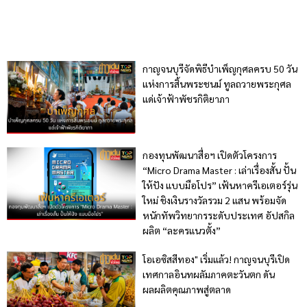
กาญจนบุรีจัดพิธีบำเพ็ญกุศลครบ 50 วัน
แห่งการสิ้นพระชนม์ ทูลถวายพระกุศล
แด่เจ้าฟ้าพัชรกิติยาภา
กองทุนพัฒนาสื่อฯ เปิดตัวโครงการ
“Micro Drama Master : เล่าเรื่องสั้น ปั้น
ให้ปัง แบบมือโปร” เฟ้นหาครีเอเตอร์รุ่น
ใหม่ ชิงเงินรางวัลรวม 2 แสน พร้อมจัด
หนักทัพวิทยากรระดับประเทศ อัปสกิล
ผลิต “ละครแนวตั้ง”
โอเอซิสสีทอง" เริ่มแล้ว! กาญจนบุรีเปิด
เทศกาลอินทผลัมภาคตะวันตก ดัน
ผลผลิตคุณภาพสู่ตลาด