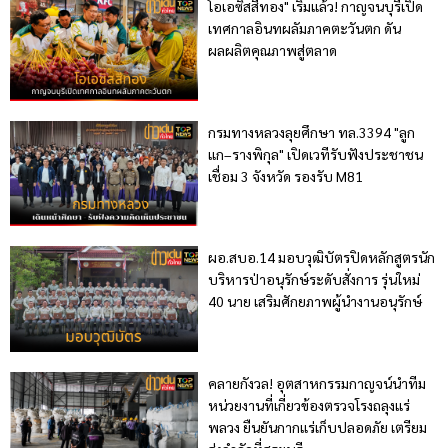
โอเอซิสสีทอง" เริ่มแล้ว! กาญจนบุรีเปิด
เทศกาลอินทผลัมภาคตะวันตก ดัน
ผลผลิตคุณภาพสู่ตลาด
กรมทางหลวงลุยศึกษา ทล.3394 "ลูก
แก–รางพิกุล" เปิดเวทีรับฟังประชาชน
เชื่อม 3 จังหวัด รองรับ M81
ผอ.สบอ.14 มอบวุฒิบัตรปิดหลักสูตรนัก
บริหารป่าอนุรักษ์ระดับสั่งการ รุ่นใหม่
40 นาย เสริมศักยภาพผู้นำงานอนุรักษ์
คลายกังวล! อุตสาหกรรมกาญจน์นำทีม
หน่วยงานที่เกี่ยวข้องตรวจโรงถลุงแร่
พลวง ยืนยันกากแร่เก็บปลอดภัย เตรียม