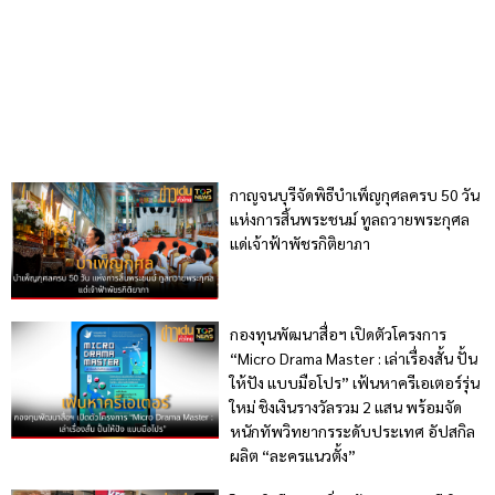
กาญจนบุรีจัดพิธีบำเพ็ญกุศลครบ 50 วัน
แห่งการสิ้นพระชนม์ ทูลถวายพระกุศล
แด่เจ้าฟ้าพัชรกิติยาภา
กองทุนพัฒนาสื่อฯ เปิดตัวโครงการ
“Micro Drama Master : เล่าเรื่องสั้น ปั้น
ให้ปัง แบบมือโปร” เฟ้นหาครีเอเตอร์รุ่น
ใหม่ ชิงเงินรางวัลรวม 2 แสน พร้อมจัด
หนักทัพวิทยากรระดับประเทศ อัปสกิล
ผลิต “ละครแนวตั้ง”