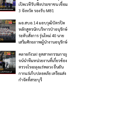
เปิดเวทีรับฟังประชาชน เชื่อม
3 จังหวัด รองรับ M81
ผอ.สบอ.14 มอบวุฒิบัตรปิด
หลักสูตรนักบริหารป่าอนุรักษ์
ระดับสั่งการ รุ่นใหม่ 40 นาย
เสริมศักยภาพผู้นำงานอนุรักษ์
คลายกังวล! อุตสาหกรรมกาญ
จน์นำทีมหน่วยงานที่เกี่ยวข้อง
ตรวจโรงถลุงแร่พลวง ยืนยัน
กากแร่เก็บปลอดภัย เตรียมส่ง
กำจัดที่สระบุรี