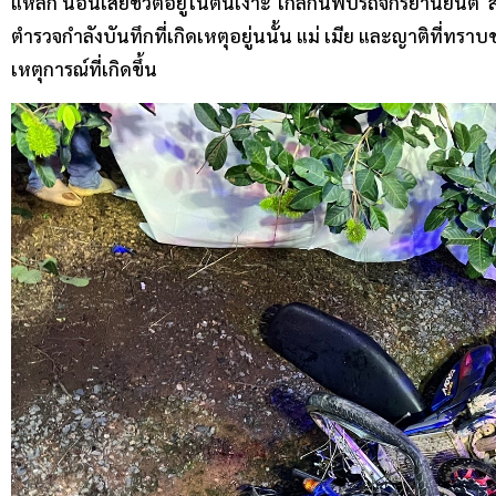
แหลก นอนเสียชีวิตอยู่ในต้นเงาะ ใกล้กันพบรถจักรยานยนต์ สภา
ตำรวจกำลังบันทึกที่เกิดเหตุอยู่นนั้น แม่ เมีย และญาติที่ทราบข
เหตุการณ์ที่เกิดขึ้น