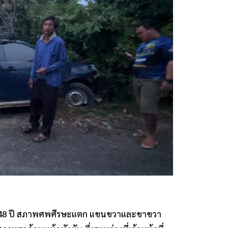
 45-48 ปี สภาพศพศีรษะแตก แขนขวาและขาขวา