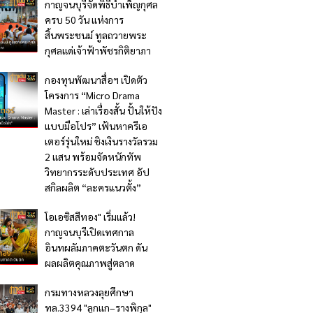
กาญจนบุรีจัดพิธีบำเพ็ญกุศล
ครบ 50 วัน แห่งการ
สิ้นพระชนม์ ทูลถวายพระ
กุศลแด่เจ้าฟ้าพัชรกิติยาภา
กองทุนพัฒนาสื่อฯ เปิดตัว
โครงการ “Micro Drama
Master : เล่าเรื่องสั้น ปั้นให้ปัง
แบบมือโปร” เฟ้นหาครีเอ
เตอร์รุ่นใหม่ ชิงเงินรางวัลรวม
2 แสน พร้อมจัดหนักทัพ
วิทยากรระดับประเทศ อัป
สกิลผลิต “ละครแนวตั้ง”
โอเอซิสสีทอง" เริ่มแล้ว!
กาญจนบุรีเปิดเทศกาล
อินทผลัมภาคตะวันตก ดัน
ผลผลิตคุณภาพสู่ตลาด
กรมทางหลวงลุยศึกษา
ทล.3394 "ลูกแก–รางพิกุล"