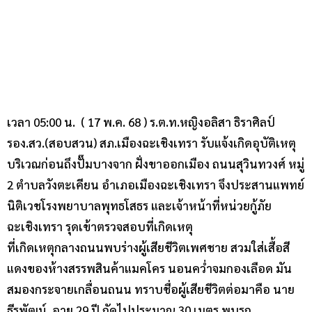
เวลา 05:00 น. ( 17 พ.ค. 68 ) ร.ต.ท.หญิงอลิสา ธิราศิลป์
รอง.สว.(สอบสวน) สภ.เมืองฉะเชิงเทรา รับแจ้งเกิดอุบัติเหตุ
บริเวณก่อนถึงปั๊มบางจาก ฝั่งขาออกเมือง ถนนสุวินทวงศ์ หมู่
2 ตำบลวังตะเคียน อำเภอเมืองฉะเชิงเทรา จึงประสานแพทย์
นิติเวชโรงพยาบาลพุทธโสธร และเจ้าหน้าที่หน่วยกู้ภัย
ฉะเชิงเทรา รุดเข้าตรวจสอบที่เกิดเหตุ
ที่เกิดเหตุกลางถนนพบร่างผู้เสียชีวิตเพศชาย สวมใส่เสื้อสี
แดงของห้างสรรพสินค้าแมคโคร นอนคว่ำจมกองเลือด มัน
สมองกระจายเกลื่อนถนน ทราบชื่อผู้เสียชีวิตต่อมาคือ นาย
ธีรพัฒน์ อายุ 29 ปี ถัดไปประมาณ 30 เมตร พบรถ