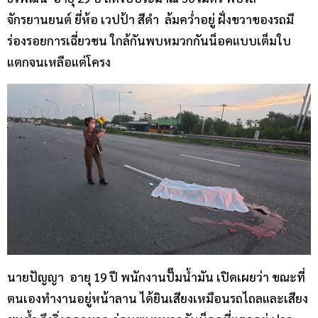
จักรยานยนต์ ยี่ห้อ เวปป้า สีดำ ล้มคว่ำอยู่ ฝั่งขวาของรถมี
ร่องรอยการเฉี่ยวชน ใกล้กันพบหมวกกันน็อคแบบเต็มใบ
แตกจนเหลือแต่โครง
นายปัญญา อายุ 19 ปี พนักงานปั๊มน้ำมัน เปิดเผยว่า ขณะที่
ตนเองทำงานอยู่หน้าลาน ได้ยินเสียงเหมือนรถไถลและเสียง