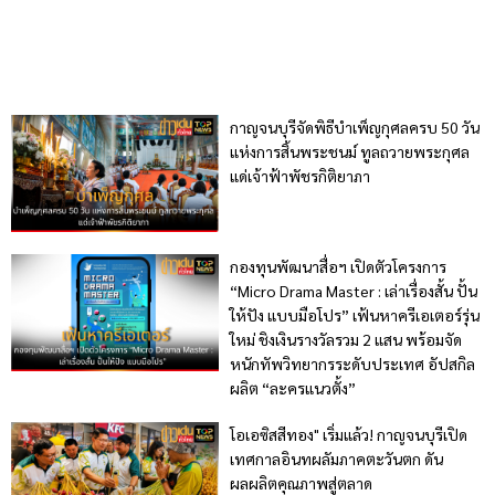
กาญจนบุรีจัดพิธีบำเพ็ญกุศลครบ 50 วัน
แห่งการสิ้นพระชนม์ ทูลถวายพระกุศล
แด่เจ้าฟ้าพัชรกิติยาภา
กองทุนพัฒนาสื่อฯ เปิดตัวโครงการ
“Micro Drama Master : เล่าเรื่องสั้น ปั้น
ให้ปัง แบบมือโปร” เฟ้นหาครีเอเตอร์รุ่น
ใหม่ ชิงเงินรางวัลรวม 2 แสน พร้อมจัด
หนักทัพวิทยากรระดับประเทศ อัปสกิล
ผลิต “ละครแนวตั้ง”
โอเอซิสสีทอง" เริ่มแล้ว! กาญจนบุรีเปิด
เทศกาลอินทผลัมภาคตะวันตก ดัน
ผลผลิตคุณภาพสู่ตลาด