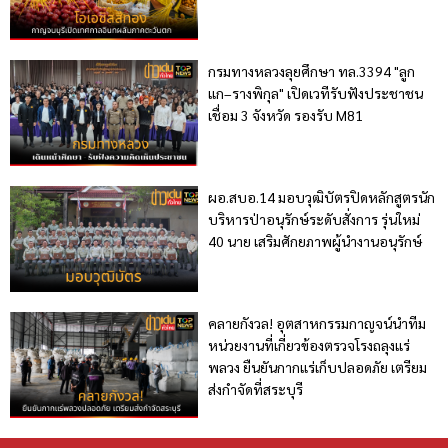
กรมทางหลวงลุยศึกษา ทล.3394 "ลูก
แก–รางพิกุล" เปิดเวทีรับฟังประชาชน
เชื่อม 3 จังหวัด รองรับ M81
ผอ.สบอ.14 มอบวุฒิบัตรปิดหลักสูตรนัก
บริหารป่าอนุรักษ์ระดับสั่งการ รุ่นใหม่
40 นาย เสริมศักยภาพผู้นำงานอนุรักษ์
คลายกังวล! อุตสาหกรรมกาญจน์นำทีม
หน่วยงานที่เกี่ยวข้องตรวจโรงถลุงแร่
พลวง ยืนยันกากแร่เก็บปลอดภัย เตรียม
ส่งกำจัดที่สระบุรี