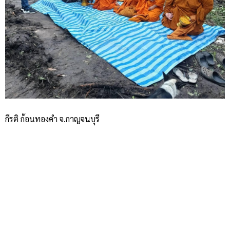
กีรติ ก้อนทองคำ จ.กาญจนบุรี