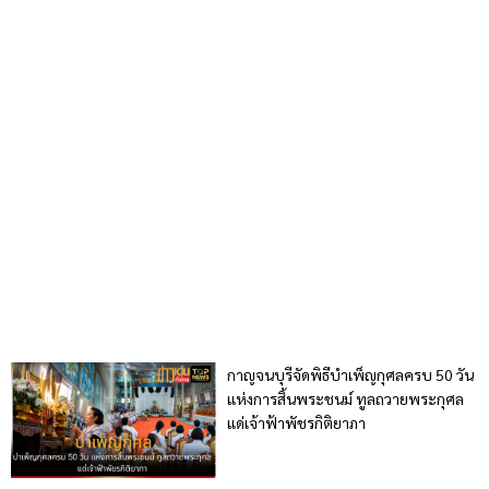
กาญจนบุรีจัดพิธีบำเพ็ญกุศลครบ 50 วัน
แห่งการสิ้นพระชนม์ ทูลถวายพระกุศล
แด่เจ้าฟ้าพัชรกิติยาภา