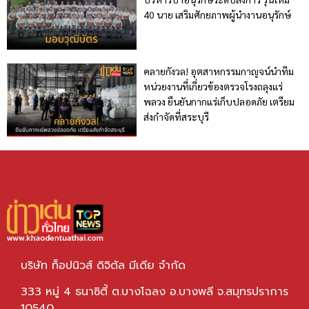
40 นาย เสริมศักยภาพผู้นำงานอนุรักษ์
คลายกังวล! อุตสาหกรรมกาญจน์นำทีม
หน่วยงานที่เกี่ยวข้องตรวจโรงถลุงแร่
พลวง ยืนยันกากแร่เก็บปลอดภัย เตรียม
ส่งกำจัดที่สระบุรี
บริษัท ท็อปนิวส์ ดิจิตัล มีเดีย จำกัด
333 หมู่ 4 ธนาซิตี้ ต.บางโฉลง อ.บางพลี จ.สมุทรปราการ
10540