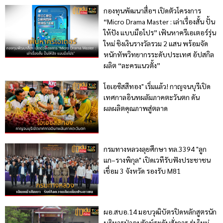
กองทุนพัฒนาสื่อฯ เปิดตัวโครงการ
“Micro Drama Master : เล่าเรื่องสั้น ปั้น
ให้ปัง แบบมือโปร” เฟ้นหาครีเอเตอร์รุ่น
ใหม่ ชิงเงินรางวัลรวม 2 แสน พร้อมจัด
หนักทัพวิทยากรระดับประเทศ อัปสกิล
ผลิต “ละครแนวตั้ง”
โอเอซิสสีทอง" เริ่มแล้ว! กาญจนบุรีเปิด
เทศกาลอินทผลัมภาคตะวันตก ดัน
ผลผลิตคุณภาพสู่ตลาด
กรมทางหลวงลุยศึกษา ทล.3394 "ลูก
แก–รางพิกุล" เปิดเวทีรับฟังประชาชน
เชื่อม 3 จังหวัด รองรับ M81
ผอ.สบอ.14 มอบวุฒิบัตรปิดหลักสูตรนัก
บริหารป่าอนุรักษ์ระดับสั่งการ รุ่นใหม่