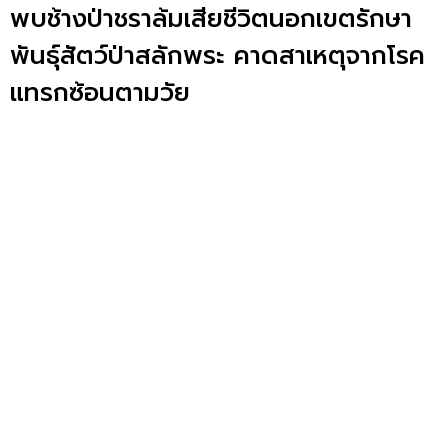
พบช้างป่าชราล้มเสียชีวิตนอกเขตรักษา
พันธุ์สัตว์ป่าสลักพระ คาดสาเหตุจากโรค
แทรกซ้อนตามวัย