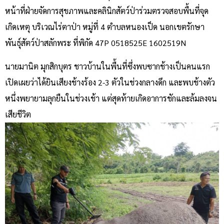
หน้าที่ฝ่ายจัดการสุขภาพและคลินิกสัตว์ป่าร่วมตรวจสอบพื้นที่จุด
เกิดเหตุ บริเวณไร่ตาป่า หมู่ที่ 4 ตำบลหนองเป็ด นอกเขตรักษา
พันธุ์สัตว์ป่าสลักพระ ที่พิกัด 47P 0518525E 1602519N
นายมานิต มุกสิกบุตร ชาวบ้านในพื้นที่ซึ่งพบซากช้างเป็นคนแรก
เปิดเผยว่าได้ยินเสียงช้างร้อง 2-3 ตัวในช่วงกลางดึก และพบช้างตัว
หนึ่งพยายามลุกยืนในช่วงเช้า แต่สุดท้ายเกิดอาการชักและล้มลงจน
เสียชีวิต