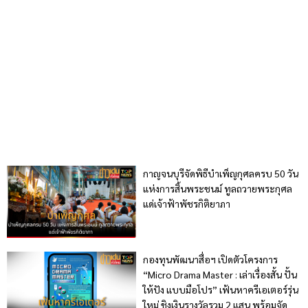
กาญจนบุรีจัดพิธีบำเพ็ญกุศลครบ 50 วัน
แห่งการสิ้นพระชนม์ ทูลถวายพระกุศล
แด่เจ้าฟ้าพัชรกิติยาภา
กองทุนพัฒนาสื่อฯ เปิดตัวโครงการ
“Micro Drama Master : เล่าเรื่องสั้น ปั้น
ให้ปัง แบบมือโปร” เฟ้นหาครีเอเตอร์รุ่น
ใหม่ ชิงเงินรางวัลรวม 2 แสน พร้อมจัด