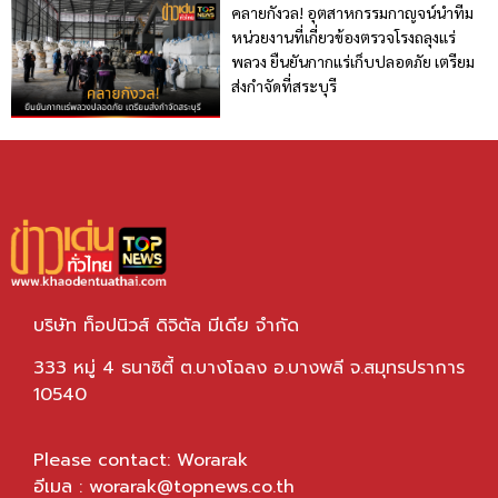
คลายกังวล! อุตสาหกรรมกาญจน์นำทีม
หน่วยงานที่เกี่ยวข้องตรวจโรงถลุงแร่
พลวง ยืนยันกากแร่เก็บปลอดภัย เตรียม
ส่งกำจัดที่สระบุรี
บริษัท ท็อปนิวส์ ดิจิตัล มีเดีย จำกัด
333 หมู่ 4 ธนาซิตี้ ต.บางโฉลง อ.บางพลี จ.สมุทรปราการ
10540
Please contact: Worarak
อีเมล :
worarak@topnews.co.th