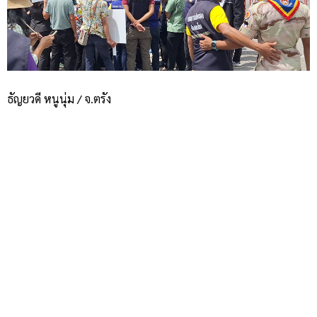
ธัญยวดี หนูนุ่ม / จ.ตรัง