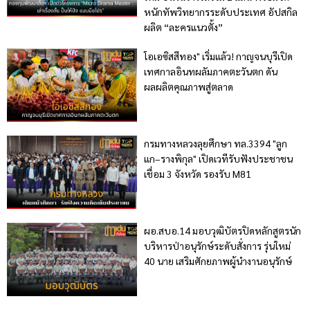
หนักทัพวิทยากรระดับประเทศ อัปสกิล
ผลิต “ละครแนวตั้ง”
โอเอซิสสีทอง" เริ่มแล้ว! กาญจนบุรีเปิด
เทศกาลอินทผลัมภาคตะวันตก ดัน
ผลผลิตคุณภาพสู่ตลาด
กรมทางหลวงลุยศึกษา ทล.3394 "ลูก
แก–รางพิกุล" เปิดเวทีรับฟังประชาชน
เชื่อม 3 จังหวัด รองรับ M81
ผอ.สบอ.14 มอบวุฒิบัตรปิดหลักสูตรนัก
บริหารป่าอนุรักษ์ระดับสั่งการ รุ่นใหม่
40 นาย เสริมศักยภาพผู้นำงานอนุรักษ์