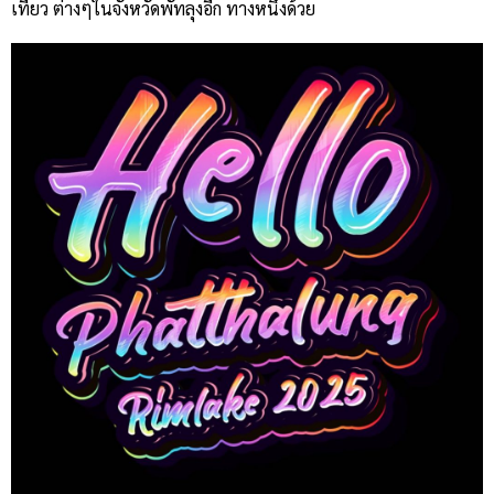
เที่ยว ต่างๆในจังหวัดพัทลุงอีก ทางหนึ่งด้วย