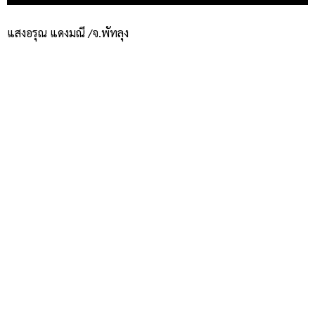
แสงอรุณ แดงมณี /จ.พัทลุง