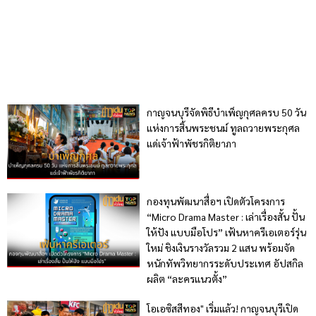
กาญจนบุรีจัดพิธีบำเพ็ญกุศลครบ 50 วัน
แห่งการสิ้นพระชนม์ ทูลถวายพระกุศล
แด่เจ้าฟ้าพัชรกิติยาภา
กองทุนพัฒนาสื่อฯ เปิดตัวโครงการ
“Micro Drama Master : เล่าเรื่องสั้น ปั้น
ให้ปัง แบบมือโปร” เฟ้นหาครีเอเตอร์รุ่น
ใหม่ ชิงเงินรางวัลรวม 2 แสน พร้อมจัด
หนักทัพวิทยากรระดับประเทศ อัปสกิล
ผลิต “ละครแนวตั้ง”
โอเอซิสสีทอง" เริ่มแล้ว! กาญจนบุรีเปิด