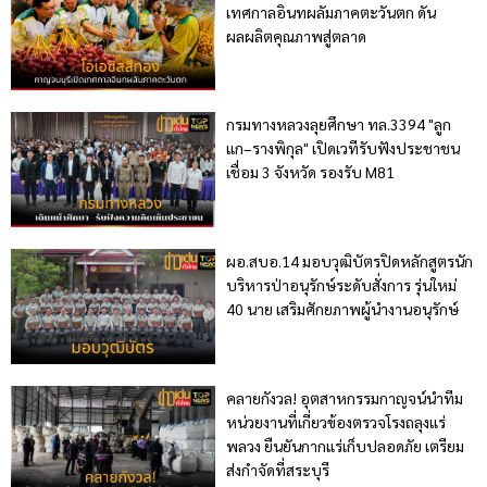
เทศกาลอินทผลัมภาคตะวันตก ดัน
ผลผลิตคุณภาพสู่ตลาด
กรมทางหลวงลุยศึกษา ทล.3394 "ลูก
แก–รางพิกุล" เปิดเวทีรับฟังประชาชน
เชื่อม 3 จังหวัด รองรับ M81
ผอ.สบอ.14 มอบวุฒิบัตรปิดหลักสูตรนัก
บริหารป่าอนุรักษ์ระดับสั่งการ รุ่นใหม่
40 นาย เสริมศักยภาพผู้นำงานอนุรักษ์
คลายกังวล! อุตสาหกรรมกาญจน์นำทีม
หน่วยงานที่เกี่ยวข้องตรวจโรงถลุงแร่
พลวง ยืนยันกากแร่เก็บปลอดภัย เตรียม
ส่งกำจัดที่สระบุรี