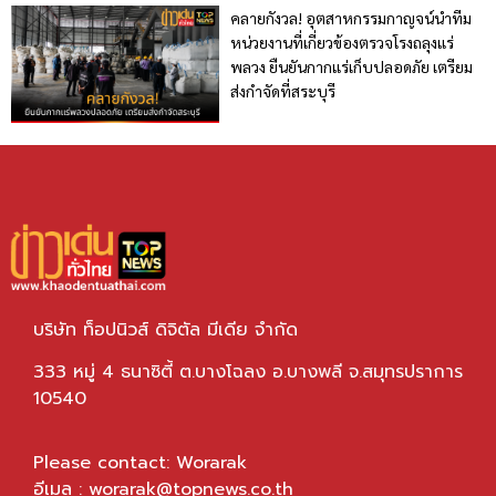
คลายกังวล! อุตสาหกรรมกาญจน์นำทีม
หน่วยงานที่เกี่ยวข้องตรวจโรงถลุงแร่
พลวง ยืนยันกากแร่เก็บปลอดภัย เตรียม
ส่งกำจัดที่สระบุรี
บริษัท ท็อปนิวส์ ดิจิตัล มีเดีย จำกัด
333 หมู่ 4 ธนาซิตี้ ต.บางโฉลง อ.บางพลี จ.สมุทรปราการ
10540
Please contact: Worarak
อีเมล :
worarak@topnews.co.th