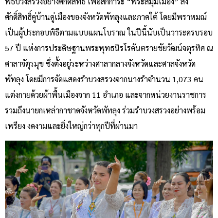
พิธีบวงสรวงอย่างศักดิ์สิทธิ์ เพื่อสักการะ “พระสี่มุมเมือง” สิ่ง
ศักดิ์สิทธิ์คู่บ้านคู่เมืองของจังหวัดพัทลุงและภาคใต้ โดยมีพราหมณ์
เป็นผู้ประกอบพิธีตามแบบแผนโบราณ ในปีนี้นับเป็นวาระครบรอบ
57 ปี แห่งการประดิษฐานพระพุทธนิรโรคันตรายชัยวัฒน์จตุรทิศ ณ
ศาลาจัตุรมุข ซึ่งตั้งอยู่ระหว่างศาลากลางจังหวัดและศาลจังหวัด
พัทลุง โดยมีการจัดแสดงรำบวงสรวงจากนางรำจำนวน 1,073 คน
แต่งกายด้วยผ้าพื้นเมืองจาก 11 อำเภอ และจากหน่วยงานราชการ
รวมถึงนายกเหล่ากาชาดจังหวัดพัทลุง ร่วมรำบวงสรวงอย่างพร้อม
เพรียง งดงามและยิ่งใหญ่กว่าทุกปีที่ผ่านมา