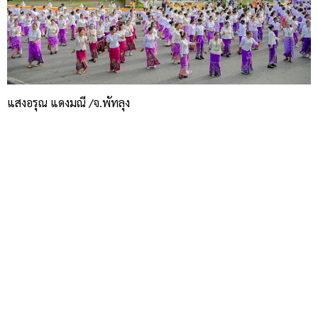
แสงอรุณ แดงมณี /จ.พัทลุง