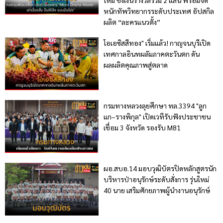
ใหม่ ชิงเงินรางวัลรวม 2 แสน พร้อมจัด
หนักทัพวิทยากรระดับประเทศ อัปสกิล
ผลิต “ละครแนวตั้ง”
โอเอซิสสีทอง" เริ่มแล้ว! กาญจนบุรีเปิด
เทศกาลอินทผลัมภาคตะวันตก ดัน
ผลผลิตคุณภาพสู่ตลาด
กรมทางหลวงลุยศึกษา ทล.3394 "ลูก
แก–รางพิกุล" เปิดเวทีรับฟังประชาชน
เชื่อม 3 จังหวัด รองรับ M81
ผอ.สบอ.14 มอบวุฒิบัตรปิดหลักสูตรนัก
บริหารป่าอนุรักษ์ระดับสั่งการ รุ่นใหม่
40 นาย เสริมศักยภาพผู้นำงานอนุรักษ์