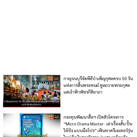
กาญจนบุรีจัดพิธีบำเพ็ญกุศลครบ 50 วัน
แห่งการสิ้นพระชนม์ ทูลถวายพระกุศล
แด่เจ้าฟ้าพัชรกิติยาภา
กองทุนพัฒนาสื่อฯ เปิดตัวโครงการ
“Micro Drama Master : เล่าเรื่องสั้น ปั้น
ให้ปัง แบบมือโปร” เฟ้นหาครีเอเตอร์รุ่น