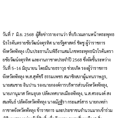
วันที่ 7 มิ.ย. 2568 ผู้สื่อข่าวรายงานว่า ที่บริเวณลานหน้าพระพุทธ
นิรโรคันตรายชัยวัฒน์จตุรทิศ นายรัฐศาสตร์ ชิดชู ผู้ว่าราชการ
จังหวัดพัทลุง เป็นประธานในพิธีงานสมโภชพระพุทธนิรโรคันตรา
ยชัยวัฒน์จตุรทิศ และงานกาชาดประจำปี 2568 ซึ่งจัดขึ้นระหว่าง
วันที่ 5–16 มิถุนายน โดยมีนายธราวุธ ช่วยเกิด รองผู้ว่าราชการ
จังหวัดพัทลุง พ.ส.สุพัชรี ธรรมเพชร สมาชิกสภาผู้แทนราษฎร,
นายสมชาย อินปาน รองนายกองค์การบริหารส่วนจังหวัดพัทลุง,
นายภานุมาส รัตนอุบล ปลัดเทศบาลเมืองพัทลุง, น.ส.ศรอนงค์ สง
สมพันธ์ ปลัดจังหวัดพัทลุง นางณัฏฐิรา กระแสร์สาร นายกเหล่า
กาชาดจังหวัดพัทลุง ข้าราชการ และประชาชนจำนวนมากเข้าร่วม