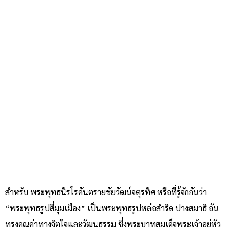
สำหรับ พระพุทธนิรโรคันตรายชัยวัฒน์จตุรทิศ หรือที่รู้จักกันว่า
“พระพุทธรูปสี่มุมเมือง” เป็นพระพุทธรูปหล่อสำริด ปางสมาธิ อัน
ทรงคุณค่าทางจิตใจและวัฒนธรรม ซึ่งพระบาทสมเด็จพระเจ้าอยู่หัว