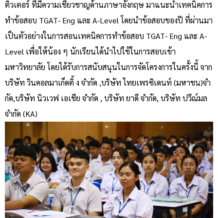
ติวเตอร์ ที่มีความเชี่ยวชาญด้านภาษาอังกฤษ มาแนะนําเทคนิคการ
ทําข้อสอบ TGAT- Eng และ A-Level โดยนําข้อสอบของปี ที่ผ่านมา
เป็นตัวอย่างในการสอนเทคนิคการทําข้อสอบ TGAT- Eng และ A-
Level เพื่อให้น้อง ๆ นักเรียนได้นําไปใช้ในการสอบเข้า
มหาวิทยาลัย โดยได้รับการสนับสนุนในการจัดโครงการในครั้งนี้ จาก
บริษัท วินคอลมาเก็ดติ้ ง จํากัด ,บริษัท ไทยเพรซิเดนท์ (มหาชน)จํา
กัด,บริษัท นิวเวฟ เอเชีย จํากัด , บริษัท ยาดี จํากัด, บริษัท ปวีณ์มล
จํากัด (KA)