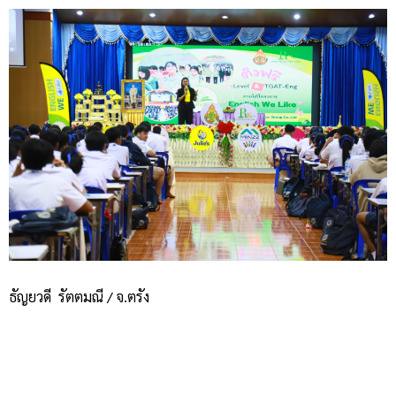
ธัญยวดี รัตตมณี / จ.ตรัง