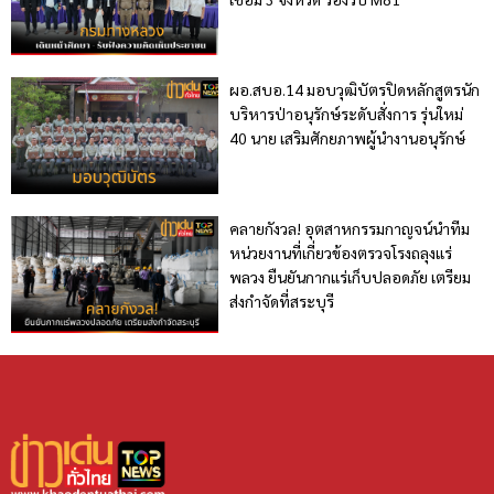
ผอ.สบอ.14 มอบวุฒิบัตรปิดหลักสูตรนัก
บริหารป่าอนุรักษ์ระดับสั่งการ รุ่นใหม่
40 นาย เสริมศักยภาพผู้นำงานอนุรักษ์
คลายกังวล! อุตสาหกรรมกาญจน์นำทีม
หน่วยงานที่เกี่ยวข้องตรวจโรงถลุงแร่
พลวง ยืนยันกากแร่เก็บปลอดภัย เตรียม
ส่งกำจัดที่สระบุรี