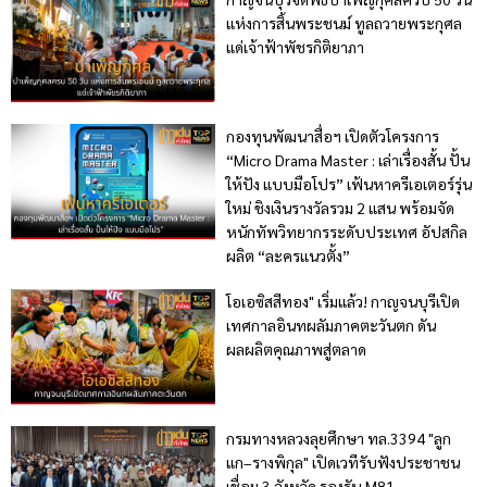
แห่งการสิ้นพระชนม์ ทูลถวายพระกุศล
แด่เจ้าฟ้าพัชรกิติยาภา
กองทุนพัฒนาสื่อฯ เปิดตัวโครงการ
“Micro Drama Master : เล่าเรื่องสั้น ปั้น
ให้ปัง แบบมือโปร” เฟ้นหาครีเอเตอร์รุ่น
ใหม่ ชิงเงินรางวัลรวม 2 แสน พร้อมจัด
หนักทัพวิทยากรระดับประเทศ อัปสกิล
ผลิต “ละครแนวตั้ง”
โอเอซิสสีทอง" เริ่มแล้ว! กาญจนบุรีเปิด
เทศกาลอินทผลัมภาคตะวันตก ดัน
ผลผลิตคุณภาพสู่ตลาด
กรมทางหลวงลุยศึกษา ทล.3394 "ลูก
แก–รางพิกุล" เปิดเวทีรับฟังประชาชน
เชื่อม 3 จังหวัด รองรับ M81