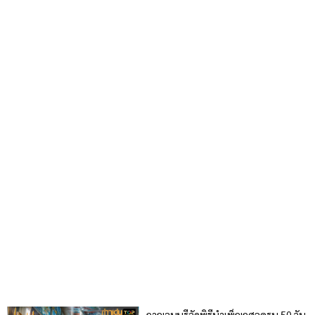
กาญจนบุรีจัดพิธีบำเพ็ญกุศลครบ 50 วัน