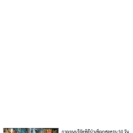
กาญจนบุรีจัดพิธีบำเพ็ญกุศลครบ 50 วัน