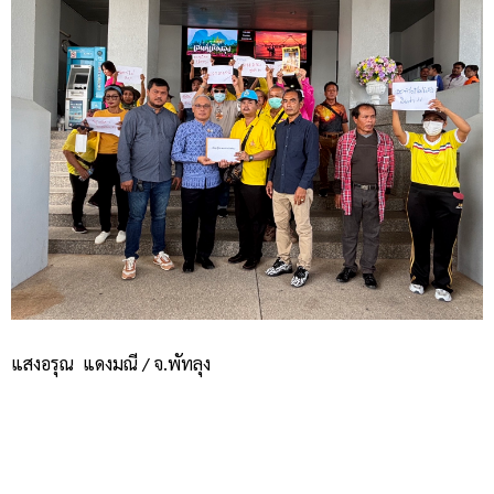
แสงอรุณ แดงมณี / จ.พัทลุง