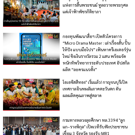
แห่งการสิ้นพระชนม์ ทูลถวายพระกุศล
แด่เจ้าฟ้าพัชรกิติยาภา
กองทุนพัฒนาสื่อฯ เปิดตัวโครงการ
“Micro Drama Master : เล่าเรื่องสั้น ปั้น
ให้ปัง แบบมือโปร” เฟ้นหาครีเอเตอร์รุ่น
ใหม่ ชิงเงินรางวัลรวม 2 แสน พร้อมจัด
หนักทัพวิทยากรระดับประเทศ อัปสกิล
ผลิต “ละครแนวตั้ง”
โอเอซิสสีทอง" เริ่มแล้ว! กาญจนบุรีเปิด
เทศกาลอินทผลัมภาคตะวันตก ดัน
ผลผลิตคุณภาพสู่ตลาด
กรมทางหลวงลุยศึกษา ทล.3394 "ลูก
แก–รางพิกุล" เปิดเวทีรับฟังประชาชน
เชื่อม 3 จังหวัด รองรับ M81