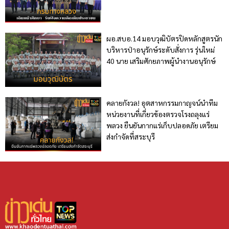
ผอ.สบอ.14 มอบวุฒิบัตรปิดหลักสูตรนัก
บริหารป่าอนุรักษ์ระดับสั่งการ รุ่นใหม่
40 นาย เสริมศักยภาพผู้นำงานอนุรักษ์
คลายกังวล! อุตสาหกรรมกาญจน์นำทีม
หน่วยงานที่เกี่ยวข้องตรวจโรงถลุงแร่
พลวง ยืนยันกากแร่เก็บปลอดภัย เตรียม
ส่งกำจัดที่สระบุรี