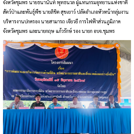
จังหวัดชุมพร นายธนานันท์ พุทธนวล ผู้แทนกรมอุทยานแห่งชาติ
สัตว์ป่าและพันธุ์พืช นายลิขิต สุขเยาว์ ปลัดอำเภอหัวหน้ากลุ่มงาน
บริหารงานปกครอง นายสามารถ เจียวยี การไฟฟ้าส่วนภูมิภาค
จังหวัดชุมพร และนายกฤษ แก้วรักษ์ รอง นายก อบจ.ชุมพร