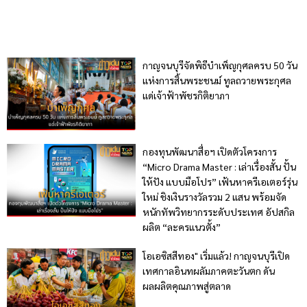
กาญจนบุรีจัดพิธีบำเพ็ญกุศลครบ 50 วัน
แห่งการสิ้นพระชนม์ ทูลถวายพระกุศล
แด่เจ้าฟ้าพัชรกิติยาภา
กองทุนพัฒนาสื่อฯ เปิดตัวโครงการ
“Micro Drama Master : เล่าเรื่องสั้น ปั้น
ให้ปัง แบบมือโปร” เฟ้นหาครีเอเตอร์รุ่น
ใหม่ ชิงเงินรางวัลรวม 2 แสน พร้อมจัด
หนักทัพวิทยากรระดับประเทศ อัปสกิล
ผลิต “ละครแนวตั้ง”
โอเอซิสสีทอง" เริ่มแล้ว! กาญจนบุรีเปิด
เทศกาลอินทผลัมภาคตะวันตก ดัน
ผลผลิตคุณภาพสู่ตลาด