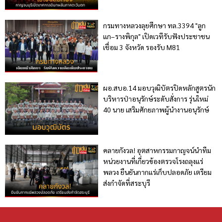
กรมทางหลวงลุยศึกษา ทล.3394 "ลูก
แก–รางพิกุล" เปิดเวทีรับฟังประชาชน
เชื่อม 3 จังหวัด รองรับ M81
ผอ.สบอ.14 มอบวุฒิบัตรปิดหลักสูตรนัก
บริหารป่าอนุรักษ์ระดับสั่งการ รุ่นใหม่
40 นาย เสริมศักยภาพผู้นำงานอนุรักษ์
คลายกังวล! อุตสาหกรรมกาญจน์นำทีม
หน่วยงานที่เกี่ยวข้องตรวจโรงถลุงแร่
พลวง ยืนยันกากแร่เก็บปลอดภัย เตรียม
ส่งกำจัดที่สระบุรี